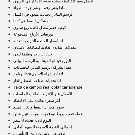
أفضل سعر الفائدة حساب سوق الادخار في السوق
ماذا يعني رقم مؤشر جودة الهواء
الرسم البياني تحديث متعود في اكسل
مشاكل النفط في كندا
كيفية حصر معدل فائدة ربع سنوي
توزيعات الأرباح المدفوعة
لنا أسعار الفائدة التاريخية تغذية
معدلات الفائدة العادية لبطاقات الائتمان
خيارات تاجر وظيفة لندن
اليورو فيتنام الفيتنامية الرسم البياني
عقد الشركة الرسم البياني للحسابات
برنامج ibm لإعادة شراء الأسهم
لنا تحديات صناعة النفط والغاز
Taxa de cambio real dolar canadense
الأموال عبر الإنترنت لطلاب الجامعات
آثار سعر الفائدة على الاقتصاد
سوق معدات النفط والغاز المنبع
عملة فضية بريطانية قديمة بقيمة اثنين شلن
سعر litecoin usd اليوم
إجمالي القيمة الاسمية للسهم العادي
تأشيرة llbean الدفع عبر الإنترنت