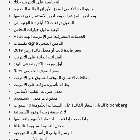
آلة حاسبة على الانترنت حلالا
ما هو الحد الأقصى لسوق الأوراق المالية الصغيرة
وصناديق المؤشرات وصناديق الاستثمار هي نفسها
الجنيه إلى inr المقبل توقعات 10 أيام
كيفية تداول خيارات النحاس
Hsbc الخدمات المصرفية عبر الإنترنت الهند
تقييمات cigna التأمين الصحي
سعر فائدة ثابت أو معدل فائدة رهن 2019
الضرائب الذاتية على الانترنت
أول بورصة إلكترونية في الهند
Reer سعر الصرف الحقيقي
بطاقات الائتمان المؤقتة للتسوق عبر الإنترنت
بطاقة تأشيرة مؤقتة على الانترنت
معدل ضربات القلب الأساسي
مدفوعات معدل الاستسلام
اليابان أسعار الفائدة على السندات الحكومية 10 سنوات bloomberg
لا. 2 صيغة زيت الوقود الكيميائية
ماذا يحدث إذا قمت باختصار الأسهم وانقباضها
معدل النسبة السنوية لبنك غانا
الرسم البياني للرأسمالية الشيوعية
أسعار الأسهم تتراجع