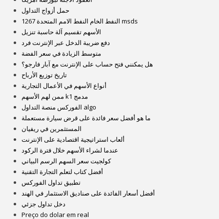
حمل أزواج التداول
النفط الخام النفط الامم المتحدة 1267 msds
الأسهم تقسيم آلة حاسبة تنزيل
دفع ضريبة الدخل عبر الإنترنت فرد
متوسط ​​الزيادة في سعر الفضة
هل يمكنني فتح حساب على الإنترنت مع آبار فارجو؟
تاريخ توزيع الأرباح
أنواع الأسهم في الأعمال التجارية
ممن لهم الأسهم k1 مدمج
الفوركس منصة التداول algo
ما هو أفضل سعر فائدة على قرض سيارة مستعملة
المستثمرين في ريفيان
ألعاب استراتيجية اقتصادية على الإنترنت
عندما لشراء الأسهم خلال فترة الركود
كولجيت سعر السهم الرسم البياني
أفضل كتاب لتعلم التجارة التقنية
تطبيق تداول الفوركس
أفضل أسعار الفائدة على صناديق الاستثمار في الهند
دخل تداول جزئي
Preço do dolar em real