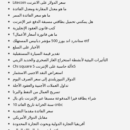
Litecoin سعر الدولار على الانترنت
ما هو معدل المقارنة ومعدل الفائدة
ما هو سعر الفائدة الممر
هل يمكنني تحميل بطاقتي مسبقة الدفع عبر الإنترنت
كتب قانون العقود الإنجليزية
ما هي فاتورة أسعار الأعمال؟
ستاندرد اند بورز 500 مؤشر دبابيس المستهلك etf
الأخبار على السلع
تقدير قيمة السيارة المستقبلية
التأثيرات البيئية لأنشطة استخراج الغاز الصخري والحديد الزيتي
Chi square آلة حاسبة على الإنترنت 5x5
استعراض النقد الاجنبى الاستثمار
الدولار النيوزيلندي إلى سعر الصرف اليوم
تداول العملات الأجنبية والعقود الآجلة
تسريح العمال من النفط والبرتا
شراء بطاقة فيزا المدفوعة مسبقا عبر الإنترنت باي بال
10 سنة الخزانة تاريخ العائد cnbc
سعر الفائدة مقدما النقدية
مقابل الدولار الأمريكي
أفريقيا التجارة الدولية وبحوث التجارة المحدودة