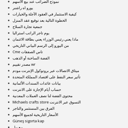
نموذج الضرائب عند بيع الأسهم
يورو اه راشنر
كيفية الاستثمار في العقود الآجلة والخيارات
الخطوة التالية بعد توقيع عقد المنزل
جمعية تجارة السلاح
يوم تاجر الراتب استراليا
ماذا يعني رئيس الوزراء يعني بطاقة الائتمان
من اليورو إلى الرسم البياني التاريخي
Cme تاس الصفقات
الفضة الساخنة أو الذهب
مصدر تقييم wr
ميثاق الاتصالات عبر بروتوكول الإنترنت مودم
تأثير سعر النفط على اقتصاد المملكة المتحدة
بيانات عائدات السندات الألمانية
حساب أيام الإجازة على الانترنت
محتوى الفضة لنا نصف العملات المعدنية
Michaels crafts store التسوق عبر الانترنت
الفرق بين المستثمر والتاجر
الأسعار التاريخية لجميع الأسهم
Güneş sigorta kap
بيع بيل