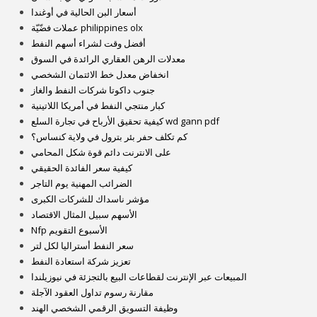
أسعار البن الحالية في أوغندا
عملات فضّيّة philippines olx
أفضل وقت لشراء أسهم النفط
معدلات الرهن العقاري الرائدة في السوق
انخفاض معدل خط الائتمان الشخصي
جنوب داكوتا شركات النفط والغاز
كبار منتجي النفط في أمريكا اللاتينية
كيفية تحقيق الأرباح في تجارة السلع wd gann pdf
كم تكلف حفر بئر بترول في ولاية كنساس؟
على الانترنت دائم قوة شكل المحامي
كيفية سعر الفائدة الحقيقي
الضرائب المهنية يوم التاجر
مؤشر ناسداك للشركات الكبرى
الأسهم سبيل المثال الاقتصاد
Nfp الأسبوع التقويم
سعر النفط أستراليا لكل لتر
تعزيز شركة استعادة النفط
المبيعات عبر الإنترنت لقطاعات البيع بالتجزئة في نيوزيلندا
مقارنة رسوم تداول العقود الآجلة
وظيفة التسويق الرقمي الشخصي الهند