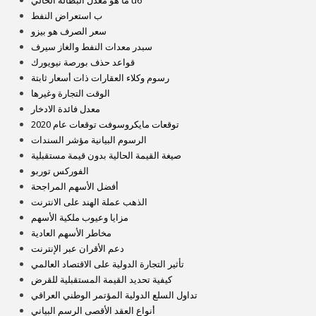
ما هو معدل البطالة الحالي u6
ب استعراض النفط
سعر الصرف هو بيزو
سبدر معدات النفط والغاز سيرف
قواعد حذف بورصة نيويورك
رسوم وكلاء العقارات ذات أسعار ثابتة
الوقت التجارة وغيرها
معدل فائدة الادخار
توقعات مايكروسوفت توقعات عام 2020
الرسوم البيانية مؤشر السندات
صيغة القيمة الحالية بدون قيمة مستقبلية
الفوركس توربو
أفضل الأسهم المراجحة
الذهب عملة الهند على الانترنت
مزايا وعيوب ملكية الأسهم
مخاطر الأسهم العادية
دعم الأقران عبر الإنترنت
تأثير التجارة الدولية على الاقتصاد العالمي
كيفية تحديد القيمة المستقبلية للقرض
تداول السلع الدولية المؤتمر الوطني العراقي
أنواع العقد الأقصى الرسم البياني