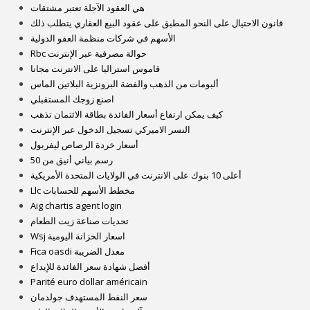
هي العقود الآجلة تعتبر مشتقات
قانون الاحتيال على النحو المطبق على عقود البيع العقاري يتطلب ذلك
الأسهم في شركات منظمة العفو الدولية
Rbc حوالة مصرفية عبر الإنترنت
قاموس استراليا على الانترنت مجانا
ألبومات من الذهب والفضة البرونزية البلاتين الماس
اصنع زوجك المستقبلي
كيف يمكن ارتفاع أسعار الفائدة بطاقة الائتمان تذهب
النسر الاميركي تسجيل الدخول عبر الإنترنت
أسعار خردة الرصاص ليفربول
رسم بياني أنيق من 50
أعلى 10 بنوك على الانترنت في الولايات المتحدة الأمريكية
Llc مخطط الأسهم للحسابات
Aig chartis agent login
تحديات صناعة زيت الطعام
Wsj اسعار الخزانة اليومية
Fica oasdi معدل الضريبة
أفضل شهادة سعر الفائدة للإيداع
Parité euro dollar américain
سعر النفط المستهدف جولدمان