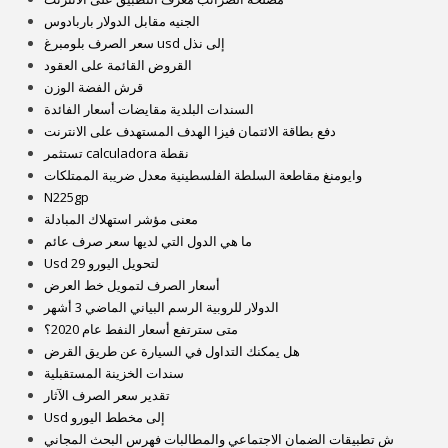
الجنيه مقابل الدولار باربادوس
سعر الصرف بلومبرغ usd إلى نذل
القروض القائمة على العقود
قرش الفضة الوزن
السندات البلدية مقايضات أسعار الفائدة
دفع بطاقة الائتمان فيزا الهدف المستهدف على الانترنت
تستثمر calculadora نقطة
وايومنغ مقاطعة السلطة الفلسطينية معدل ضريبة الممتلكات
N225gp
معنى مؤشر استهلاك المبادلة
ما هي الدول التي لديها سعر صرف عائم
Usd لتحويل اليورو 29
أسعار الصرف لتمويل خط العرض
الدولار للروبية الرسم البياني الماضي 3 أشهر
متى سترتفع أسعار النفط عام 2020؟
هل يمكنك التداول في السيارة عن طريق القرض
سندات الخزينة المستقبلية
تقدير سعر الصرف الآثار
Usd إلى مخطط اليورو
ش تطبيقات الضمان الاجتماعي والمطالبات فهرس البحث المجاني