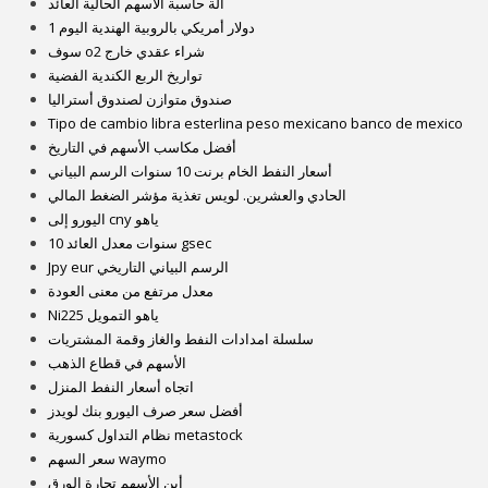
آلة حاسبة الأسهم الحالية العائد
1 دولار أمريكي بالروبية الهندية اليوم
سوف o2 شراء عقدي خارج
تواريخ الربع الكندية الفضية
صندوق متوازن لصندوق أستراليا
Tipo de cambio libra esterlina peso mexicano banco de mexico
أفضل مكاسب الأسهم في التاريخ
أسعار النفط الخام برنت 10 سنوات الرسم البياني
الحادي والعشرين. لويس تغذية مؤشر الضغط المالي
اليورو إلى cny ياهو
10 سنوات معدل العائد gsec
Jpy eur الرسم البياني التاريخي
معدل مرتفع من معنى العودة
Ni225 ياهو التمويل
سلسلة امدادات النفط والغاز وقمة المشتريات
الأسهم في قطاع الذهب
اتجاه أسعار النفط المنزل
أفضل سعر صرف اليورو بنك لويدز
نظام التداول كسورية metastock
سعر السهم waymo
أين الأسهم تجارة الورق