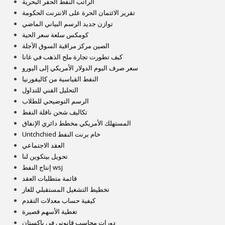
الراتب النفط الحفر البحرية
تقرير الائتمان الحرة على الانترنت الحكومة
توازن جديد الرسم البياني الماضي
كومكس سلعة سعر الحية
الصين مركز مراقبة السوق الآجلة
كيف تطورت تجارة ملح الذهب في غانا
سعر صرف اليوم الدولار الأمريكي إلى اليورو
النفط القياسية من كاليفورنيا
التحليل الفني للتداول
الرسم التوضيحي للطلاب
تكاليف شحن ناقلة النفط
المستهلك الأمريكي مخطط دائري الإنفاق
Untchchied خام برنت النفط
العقد الاجتماعي
تحويل بيتكوين لنا
إنتاج النفط wsj
قائمة متطلبات العقد
تخطيط التشغيل المستقبلي للغاز
كيفية حساب معدلات التقدم
تغطية الأسهم قصيرة
دورات محاسب قانوني في باكستان