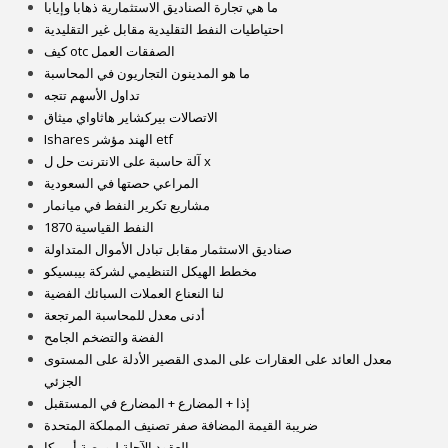
ما هي تجارة الصناديق الاستثمارية ذهابا وإيابا
احتياطيات النفط التقليدية مقابل غير التقليدية
كيف otc الصفقات العمل
ما هو المدينون التجاريون في المحاسبة
تداول الأسهم تتجه
الاتصالات بيركشاير هاثاواي ميثاق
Ishares الهند مؤشر etf
آلة حاسبة على الانترنت حل ل x
المراعي حصتها في السعودية
مشاريع تكرير النفط في ميانمار
النفط القياسية 1870
صناديق الاستثمار مقابل تبادل الأموال المتداولة
مخطط الهيكل التنظيمي لشركة بيبسيكو
لنا النعناع العملات السبائك الفضية
أدنى معدل للمحاسبة المرتجعة
الفضة والتضخم الجامح
معدل العائد على العقارات على المدى القصير الأدلة على المستوى
الجزئي
إذا + المضارع + المضارع في المستقبل
ضريبة القيمة المضافة صفر تصنيف المملكة المتحدة
العقود الآجلة لبورصة أمريكا