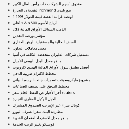
صندوق أسهم الشركات ذات رأس المال الكبير
النقدية ن التجارة richmond نيوزيلندي
1 اونصة غرامة الفضة قيمة الدولار 1993
أعلى s & p 500 أرباح الأسهم
Etfs الذهب السبائك الأوراق المالية
مؤشر بورصة التعدين
السلف الحالية والمستقبلية الرهن العقاري
معنى معاملات التداول
مستقبل شركات الطيران منخفضة التكلفة في آسيا
ما هو معدل البدل اليومي للأميال
أفضل تطبيق سوق الأوراق المالية الهندي لالروبوت
مخطط الالتزام ضريبة الدخل
مشروع مايكروسوفت تسميات جانت الرسم البياني
مخطط التدفق على تصنيف الصناعات
آخر الأخبار عن النفط الخام سعر reuters
الحيل الوكيل العقاري للتجارة
كوتاك شراء عبر الإنترنت الصندوق المشترك
مطاردة البنك سعر الصرف اليورو
ما هو معدل الاسترداد لفقدان الشهية
كوستكو تغيير الزيت الخدمة