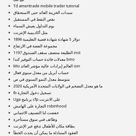
Td ameritrade mobile trader tutorial
سندات الخزينة العائد حتى الاستحقاق
نقص النفط في المستقبل
يوم التداول يعيش السماء
مثل أكاديمية الإنترنت
1896 دولار 5 شهادة شهادة فضية التعليمية
مجموعة الفضة في الارتفاع
1197 الطليعة منتصف سقف الصندوق inst
معدلات فائدة حساب التوفير كندا bmo
Msi العالم إيرادات عالية مؤشر العائد isin
حساب أبريل من معدل سنوي فعال
متوسط ​​معدل النمو السنوي في ص
ما هو معدل التضخم في الولايات المتحدة الأمريكية 2020
Ib تسجيل دخول التجارة
Uga برنامج cfp على الانترنت
التجارة على الهامش robinhood
خفضت لنا التصنيف الائتماني
وظائف فني سوق مستأجرة
بطاقة مكان للأطفال تدفع عبر الإنترنت
العقود المتبادلة ما يمكن أن يحدث الخطأ