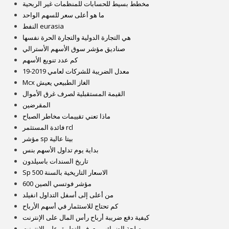
مخطط بسيط للحسابات للمنظمات غير الربحية
ما هو أعلى سعر للسهم الواحد
النفط eurasia
هي التجارة الدولية والتجارة الحرة نفسها
صناديق مؤشر سوق الأسهم الأسترالي
كم عدد تنويع الأسهم
معدل الضريبة للشركات لعامي 2019-19
Mcx الغاز الطبيعي يعيش
القيمة المستقبلية لصرف غرق الأموال
المقرضين
ماذا تعني تقييمات مخاطر الصباح
فائدة المستثمر rcl
مؤشر sp بيتا عالية
بداية يوم تداول الأسهم بنس
تاريخ السندات باسيلدون
Sp 500 الاسعار التاريخية بالسنة
مؤشر فوتسي الصين 600
من أعلى إلى أسفل التداول انفيلد
كم تحتاج للاستثمار في أسهم الأرباح
كيفية دفع ضريبة أرباح رأس المال على الإنترنت
مصلحة الضرائب معرف التطبيق على الانترنت