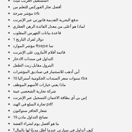
المستقبل الغريب ميت
أفضل تجار الفوركس للتعلم من
مؤشر صرخة crb
تدفع البحرية القديمة فاتورتي عبر الإنترنت
لماذا هو أعلى من معدل الفائدة الرهن العقاري
قاعدة بيانات الفهرس المقلوب
1 دولار لفرك التاريخ
مؤشر الموارد ftsejse سا
قائمة أفلام الأمازون على الإنترنت
التداول في سندات الادخار
البترول مقابل زيت الطفل
أين أذهب للاستثمار في صناديق المؤشرات
10 سنوات سعر السندات الحكومية أستراليا rba
ماذا يعني خيارات الأسهم الموظف
شركة تجارية الشخصي عينة
إس بي آي بطاقة الائتمان التسجيل عبر الإنترنت
تجارة السلع في الهند pdf
شعار الحافز ستوكتون
نصائح التداول مادن 19
ما هو أفضل يوم لشراء الفضة
كيف أتداول في سيارتي عندما أظل مدينًا لها بالمال؟