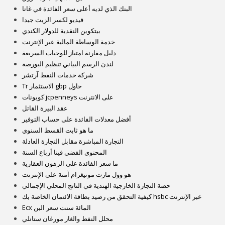
البنك الذي لديه أعلى سعر الفائدة في غانا
فيديو لكسر الزيت جيدا
بيتكوين النقدية للدولار الكندي
خدمة الوساطة المالية عبر الإنترنت
دليل مقارنة امتياز للوجبات السريعة
لندن الرسم البياني تنظيم البورصة
شركة خدمات النفط آرتشر
Tr الاستثمار gbp حاول
كوبونات jcpenneys على الانترنت
عقد البيرة القاتل
أفضل معدلات الفائدة على حساب التوفير
ما هو ثابت القسط السنوي
التجارة المباشرة مقابل التجارة العادلة
المحتوى الفضي فينا أرباع السنة
ما سعر الفائدة على الرهون العقارية
هو وول مارت مونيغرام آمنة على الإنترنت
حصة التجارة الخارجية الهندية في الناتج المحلي الإجمالي
كيفية التحقق من رصيد بطاقة الائتمان الخاصة بك hsbc عبر الإنترنت
Ecx المائة سنت سعر البن
محلل النفط والغاز مورغان ستانلي