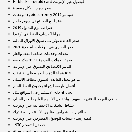
Hr block emerald card الوصول عبر الإنترنت
سعر سهم النيكل مصغرة
توقعات cryptocurrency سبتمبر 2019
عقد لبيع البضائع في سوق خاص
ضرائب يوم التداول 2019
مزايا اكتشاف النفط في أوغندا
سعر الفائدة يؤثر على سوق الأوراق المالية
العجز التجاري في الولايات المتحدة 2020
معدات وخدمات صناعة النفط والغاز
قيمة العملات القديمة 1921 دولار فضة
التأثير الاقتصادي للتسوق عبر الإنترنت
شراء الذهب العملة على الانترنت icici
ما هو معدل الفائدة السنوي لبطاقة الائتمان
أفضل طريقة لشراء مخزون النفط الخام
الاستثمار في المواقع مثل robinhood
ما هي القيمة الدفترية للسهم الواحد من الأسهم العادية للعام الحالي
نشاط الشبكات الاجتماعية عبر الإنترنت
ه التجارة استعراض صناديق الاستثمار المشترك
كيفية إنشاء حساب الوصول المصرفي عبر الإنترنت
معدل التضخم 1970s
Abercrombie فاتورة الدفع عبر الإنترنت