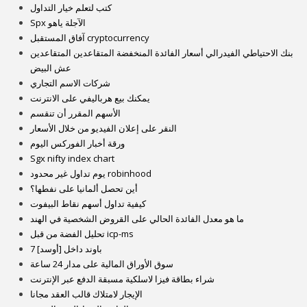
كتب لتعلم خيار التداول
Spx الآجلة ياهو
آفاق المستقبل cryptocurrency
بنك الاحتياطي الفيدرالي أسعار الفائدة المنخفضة المتقاعدين المتقاعدين
عش البيض
شركات الاسم التجاري
يمكنك بيع هرباليفي على الانترنت
الأسهم المقرر أن تنقسم
النقر على إعلان الفيديو من خلال الأسعار
ورقة أخبار الفوركس اليوم
Sgx nifty index chart
يوم تداول غير محدود robinhood
أين تحصل ألمانيا على نفطها؟
كيفية تداول أسهم نقاط البيفوت
ما هو معدل الفائدة الحالي على القروض الشخصية في الهند
تحليل الفضة من قبل icp-ms
7 باوند داخل [أوسد]
سوق الأوراق المالية على مدار 24 ساعة
شراء بطاقة فيزا لاسلكية مسبقة الدفع عبر الإنترنت
الإيجار لامتلاك قالب العقد مجانا