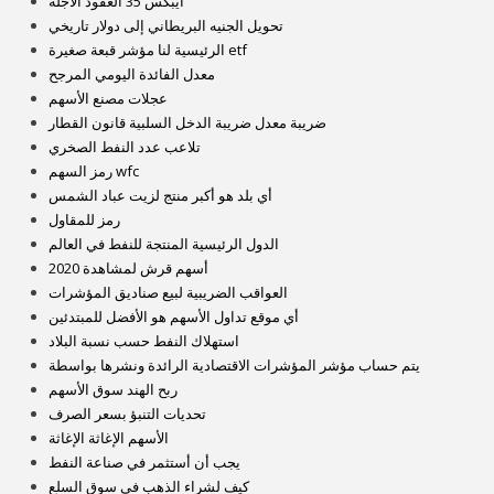
ايبكس 35 العقود الآجلة
تحويل الجنيه البريطاني إلى دولار تاريخي
الرئيسية لنا مؤشر قبعة صغيرة etf
معدل الفائدة اليومي المرجح
عجلات مصنع الأسهم
ضريبة معدل ضريبة الدخل السلبية قانون القطار
تلاعب عدد النفط الصخري
رمز السهم wfc
أي بلد هو أكبر منتج لزيت عباد الشمس
رمز للمقاول
الدول الرئيسية المنتجة للنفط في العالم
أسهم قرش لمشاهدة 2020
العواقب الضريبية لبيع صناديق المؤشرات
أي موقع تداول الأسهم هو الأفضل للمبتدئين
استهلاك النفط حسب نسبة البلاد
يتم حساب مؤشر المؤشرات الاقتصادية الرائدة ونشرها بواسطة
ربح الهند سوق الأسهم
تحديات التنبؤ بسعر الصرف
الأسهم الإغاثة الإغاثة
يجب أن أستثمر في صناعة النفط
كيف لشراء الذهب في سوق السلع