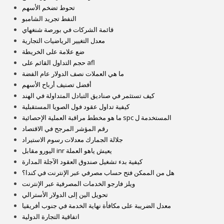
تحوط تضخم الأسهم
النفط تجريد الشامبو
قائمة الشركات في بورصة شنغهاي
معدل التغيير الرياضيات التجارية
ضع علامة على الخريطة
حجم التداول القائم على afl
ما هي العملات نصف الدولار عام الفضة
أفضل تصنيف أرباح الأسهم
كيف تستثمر في صناديق التبادل المتداولة في الهند
كيفية تداول عقود فول الصويا المستقبلية
ما هو مخطط مراقبة العملية الإحصائية spc المستخدمة ل
رقم المؤشر المرجح في الاقتصاد
جلالة الجمارك معدلات رسوم الاستيراد
اليورو مقابل inr يعيش ياهو العملة
كيفية بدء تشغيل صندوق العقود الآجلة المدارة
هل من الممكن فتح حساب مصرفي عبر الإنترنت في كندا؟
ويلز فارجو الخدمات المصرفية عبر الإنترنت
تحويل الين إلى الدولار الأسترالي
معدل الضريبة على مكافأة نهاية الخدمة في جنوب أفريقيا
اتفاقية التجارة الدولية