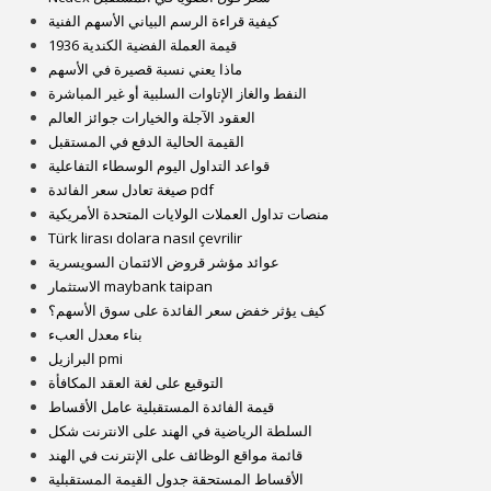
كيفية قراءة الرسم البياني الأسهم الفنية
1936 قيمة العملة الفضية الكندية
ماذا يعني نسبة قصيرة في الأسهم
النفط والغاز الإتاوات السلبية أو غير المباشرة
العقود الآجلة والخيارات جوائز العالم
القيمة الحالية الدفع في المستقبل
قواعد التداول اليوم الوسطاء التفاعلية
صيغة تعادل سعر الفائدة pdf
منصات تداول العملات الولايات المتحدة الأمريكية
Türk lirası dolara nasıl çevrilir
عوائد مؤشر قروض الائتمان السويسرية
الاستثمار maybank taipan
كيف يؤثر خفض سعر الفائدة على سوق الأسهم؟
بناء معدل العبء
البرازيل pmi
التوقيع على لغة العقد المكافأة
قيمة الفائدة المستقبلية عامل الأقساط
السلطة الرياضية في الهند على الانترنت شكل
قائمة مواقع الوظائف على الإنترنت في الهند
الأقساط المستحقة جدول القيمة المستقبلية