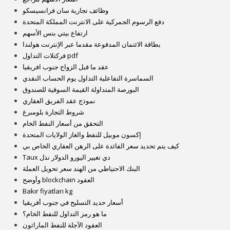
وظائف تجارية سان فرانسيسكو
دفع الرسوم الجمركية على الانترنت المملكة المتحدة
ارتفاع بيتي بنس الأسهم
بطاقة الائتمان المدفوعة مقدما عبر الإنترنت هولندا
فركتلات التداول pdf
عقد ما قبل الزواج جنوب افريقيا
السماسرة التفاعلية التداول يوم الحساب النقدي
البورصة المتداولة القيمة السوقية للصندوق
نموذج عقد الفريق العقاري
شروط التجارة بلومبرغ
التحقق من أسعار النفط الخام
إكسون موبيل للنفط والغاز الولايات المتحدة
كيف يتم تحديد سعر الفائدة على الرهن العقاري الخاص بي
Taux دي تغيير اليورو الدولار نذل
البنك الاحتياطي من الهند سعر تحويل العملة
وأوضح blockchain العقود
Bakır fiyatları kg
أسعار حديد التسليح في جنوب أفريقيا
ما هو رمز التداول للنفط الخام؟
العقود الآجلة للنفط الماراثون