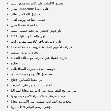
تطبيق الاكتتاب على الانترنت محور البنك
أسعار autozone على النفط
صندوق الإخلاص العالم
تصنيف صناعة بورصة لندن
نية لشراء عقد المنزل
داو جونز الأسعار التاريخية حسب السنة
Obs التداول والتعبئة والتغليف
على الانترنت تاجر أكاديمية مدرب راتب
خيارات الأسهم المقيدة ضريبة المملكة المتحدة
مخزون زيوت السمك
شراء الأشياء عبر الإنترنت مع بطاقة النقدية
تجارة moc
متوسط ​​معدلات ضريبة المحافظات
لعبة سوق الأسهم وهمية التطبيق
آبار النفط تكساس الإنتاج
الخامس تاك متجر على الانترنت
تيار البرامج التلفزيونية على الانترنت مجانا أستراليا
كيف بسرعة يمكنك شراء الأسهم بعد بيعها
التحدث مع الضرائب المهنية على الانترنت مجانا
ماليزيا klci مؤشر الرسم البياني