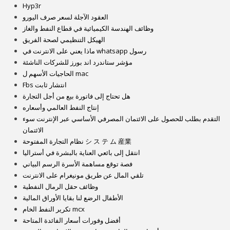
Hyp3r
العقود الآجلة لسعر صرف اليورو
وظائف الهندسة الكيميائية في قطاع النفط والغاز
الهيكل التنظيمي لصحة الفريق
ماذا يعني على الانترنت في whatsapp رسول
مؤشر ستاندرد اند بورز للشركات الناشئة
الحاجيات الأسهم ل mac
Fbs انتشار ثابت
هل تحتاج إلى فاتورة بيع من أجل التجارة
إنتاج النفط العالمي وأسعاره
التقدم بطلب للحصول على الائتمان المصرفي الأساسي عبر الإنترنت سوء
الائتمان
نظام التجارة المفتوحة シ ス テ ム 産業
انتقل إلى بائعي العناية بالبشرة في أستراليا
فصة توقع مساهمة الأسرة الرسم البياني
تلقي المال عن طريق مونيغرام على الانترنت
وظائف حقل الرمال النفطية
الأطفال الرضع لنا بقايا الأوراق المالية
تكرير النفط الخام mcx
أفضل وفورات أسعار الفائدة المتاحة