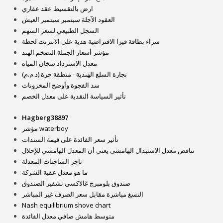
ارض بالتقسيط عقد عقاري
العقود الآجلة سبتمبر سبتمبر العيش
السجل الطبيعي لسعر السهم
شراء بطاقة فيزا الافتراضية هدية على الانترنت لحظة
مؤشر أسعار الجملة التضخم الهند
معدل الاسترداد سخان المياه
تجارة السلع الهندية - منطقة حرة (ذ.م.م)
سد الفجوة وأوضح المخزونات
تأثير السياسة النقدية على معدل الخصم
Hagberg38897
مؤشر waterboy
تأثير سعر الفائدة على قيمة السندات
تناقص معدل الاستبدال الهامشي يعني أن المعدل الهامشي للإحلال
تاجر الشاحنات المعدلة
ما هو معدل عقبة الشركة
صندوق بلومبرج غالاكسي تشفير الصندوق
النسغ مباشرة مقابل سعر الصرف غير المباشر
Nash equilibrium shove chart
متوسط ​​هامش صافي معدل الفائدة