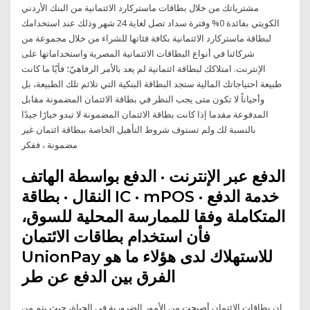
مشترياتك من خلال بطاقات ماستركارد الائتمانية من البنك الأردني
الكويتي بفائدة 0% وفترة سداد تصل لغاية 24 شهر وذلك عند استخدامك
لبطاقة ماستركارد الائتمانية بكافة فئاتها للشراء من خلال مجموعة من
شركائنا في أنواع البطاقات الائتمانية المصرية واستخداماتها على
الإنترنت. امتلاكك لبطاقة ائتمانية لم يعد بالأمر الرفاهيّ؛ فأيّا ما كانت
طبيعة احتياجاتك المالية ستجد البطاقة البنكية التي تلائم تلك الطبيعة، بل
وأحياناً لا تكون متى يجب النظر في بطاقة الائتمان المضمونة مقابل
المدفوعة مقدما إذا كانت بطاقة الائتمان المضمونة لا تبدو خيارًا جيدًا
بالنسبة لك ولم تستوف شروط التأهيل الخاصة ببطاقة ائتمان غير
مضمونة ، ففكر
الدفع عبر الإنترنت · الدفع بواسطة الهاتف
النقال · بطاقة IC · mPOS · خدمة الدفع
المتكاملة وفقا للممارسة المحلية للسوق،
فأن استخدام بطاقات الائتمان
UnionPay للاستهلاك لدى هؤلاء ما هو
الفرق بين الدفع عن طر
إن بطاقات الائتمان أصبحت من الأمور الضرورية في الحياة، حيث يتم من