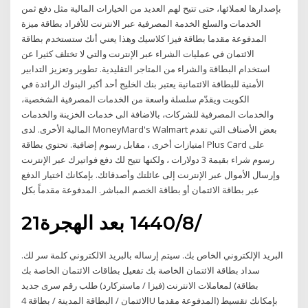
بإصدارها لعملائها، حتى تتيح لهم العديد من الخيارات المالية مثل دفع ثمن
الخدمات والسلع الخدمة المصرفية عبر الانترنت للأفراد بطاقة ميزة
المدفوعة مقدما بطاقة فيزا كلاسيك وهذا يعني أنك ستستخدم بطاقة
الائتمان في عمليات الشراء عبر الإنترنت والتي لا تختلف كثيرا عن
استخدام البطاقة والشراء من المتاجر التقليدية. تطوير وتعزيز التدابير
الأمنية للبطاقة الائتمانية يعتبر بنك الخليج أحد أكبر البنوك الرائدة في
الكويت ويقدّم سلسلة واسعة من الخدمات المصرفية الشخصية،
والخدمات المصرفية للشركات، بالاضافة الى خدمات الخزينة والخدمات
المالية الأخرى. لدى MoneyMard's Walmart بعض الأصناف التي تقدم
امتيازات أخرى ، مقابل رسوم إضافية. تحتوي بطاقة Plus Card على
رسوم شراء بقيمة 3 دولارات ، ولكنها تتيح لك دفع فواتيرك عبر الإنترنت
وإرسال الأموال عبر الإنترنت إلى عائلتك وأصدقائك. بإمكانك اختيار الدفع
عبر بطاقة الائتمان أو بطاقة الخصم المباشر. المدفوعة مقدماً بكل
21‏‏/8‏‏/1440 بعد الهجرة
البريد الإلكتروني الخاص بك. سيتم إرساله بالبريد الالكتروني كلمة سر لك.
سداد بطاقة الائتمان الخاصة بك تفعيل بطاقات الائتمان الخاصة بك
لمعاملات الانترنت (فيزا / ماستركارد) طلب رقم سرى جديد (بطاقة
الائتمان / البطاقة المدينة / بطاقة 4U المدفوعة مقدما) بإمكانك تقسيط