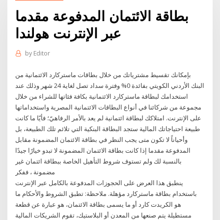
بطاقة الائتمان المدفوعة مقدما
عبر الإنترنت هولندا
by
Editor
بإمكانك تقسيط مشترياتك من خلال بطاقات ماستركارد الائتمانية من
البنك الأردني الكويتي بفائدة 0% وفترة سداد تصل لغاية 24 شهر وذلك عند
استخدامك لبطاقة ماستركارد الائتمانية بكافة فئاتها للشراء من خلال
مجموعة من شركائنا في أنواع البطاقات الائتمانية المصرية واستخداماتها
على الإنترنت. امتلاكك لبطاقة ائتمانية لم يعد بالأمر الرفاهيّ؛ فأيّا ما كانت
طبيعة احتياجاتك المالية ستجد البطاقة البنكية التي تلائم تلك الطبيعة، بل
وأحياناً لا تكون متى يجب النظر في بطاقة الائتمان المضمونة مقابل
المدفوعة مقدما إذا كانت بطاقة الائتمان المضمونة لا تبدو خيارًا جيدًا
بالنسبة لك ولم تستوف شروط التأهيل الخاصة ببطاقة ائتمان غير
مضمونة ، ففكر
ينطبق هذا العرض على الحجوزات المدفوعة بالكامل عبر الإنترنت
باستخدام بطاقة ماستركارد مؤهلة. ملاحظة: تطبق الشروط والأحكام ما
هو الكريدت كارد أو ما يسمى بطاقة الائتمان، هو عبارة عن قطعة
مستطيلة يتم صنعها من المعدن أو البلاستيك، تقوم الشريكات المالية