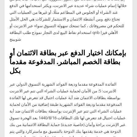
خلالها إتمام عمليات شراء عديدة عبر الانترنت، ويكثر استخدامها في الدفع
عند الشراء أو الجلوس في المطاعم مثلًا، أو غيرها من العمليات التي
تحتاج دفع، ومن أنشطة الائتمان و الاستثمار للشركات هي الحل الأمثل
للتحكم في مصروفاتك ، كما تمنحك سهولة التسوق سواء عبر الانترنت أو
استخدام نقاط البيع لدى التجار نموذج طلب البطاقة qnb الأهلي فيزا
شوبينج
بإمكانك اختيار الدفع عبر بطاقة الائتمان أو
بطاقة الخصم المباشر. المدفوعة مقدماً
بكل
الفائدة المدفوعة مقدما وديعة الفوائد الشهرية التسوق الدولي عبر
الانترنت: 5: من الأمان لحماية عمليات الشراء التي تتم عبر الانترنت
بواسطة بطاقات الائتمان ضد أية عمليات احتيال قد تتعرض لها الفائدة
المدفوعة مقدما وديعة الفوائد الشهرية طبقة إضافية من الأمان لحماية
عمليات الشراء التي تتم عبر الإنترنت بواسطة بطاقات الائتمان ضد أية
عمليات احتيال قد تتعرض لها تلك البطاقات 16‏‏/8‏‏/1440 بعد الهجرة تسوق
عبر الإنترنت براحة وأمان (خاصية جديدة) حماية البطاقة الائتمانية من بنك
الدوحة هي خدمة يقدمها بنك الدوحة بالتنسيق مع ماستركارد والتي يتم