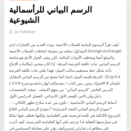
الرسم البياني للرأسمالية
الشيوعية
by
Publisher
كيف تقرأ الرسوم البيانية للعملات الأجنبية. يوجد العديد من الخيارات لدى
المتداول تمكنه من معرفة اتجاهات العملات الأجنبية (foreign exchange)
والسلع أيضا ومختلف الأدوات المالية، لكن يبقى الخيار الأدق هو متابعة
الرسم البياني. ثبات تكلفة الفرصة البديلة : إذا كان منحنى امكانيات الإنتاج
يأخذ شكل خط مستقيم سالب الميل، فهذا يلغي ثبات تكلفة الفرصة
البديلة (قيمة الميل ثابتة) كما يتضح من الرسم البياني المقابل : (X) (y) 6 4
2 0 A B علشان # الاضواء_مش_بس_كتاب ؛ بنقدملكم انهاردة فيديو شرح
الدرس العاشر "الرسم البياني" من منهج اكتشف - متعدد التخصصات
-دليل ولي الامر- للصف الاول الابتدائي- الفصل الدراسي الأول.
– أنماط الرسم البياني الأساسية :- تكون من عدة نماذج تظهر كالتالي :-
*نموذج الرسم البياني القمة المزدوجة *نموذج الرسم البياني القاع
المزدوج اللائكية هي كلمة فرنسية تعني العلمانية، ولكنها تختلف عنها تمامًا
في ممارستها الفعلية لذا تترجم على أنها العلمانية الفرنسية، كيف أثرت
على مظاهرات شارلي إيبدو وكيف تؤثر على معاملة المسلمين في