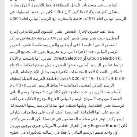
التفاوتات في مستويات الدخل المطلقة (الخط الأخضر). الفرق صارخ.
بشكل أكثر تحديدًا، لاحظ كيف كان هناك الكثير من عدم المساواة في
الرسم البياني لعام 1975م، خاصة بالمقارنة مع الرسم البياني لعام 1800م.
لدينا عقد حصري لإجراء الفحص الفني السنوي للمركبات في إمارة
أبوظبي، حيث ننجز يومياً فحص أكثر من 2000 مركبة خفيفة في مراكز
الفحص الفني التابعة لنا في أبوظبي والعين ومنطقة الظفرة. لتحرير
الرسم البياني، حدد الأجزاء التي تريد تحريرها بدون فك تجميع الرسم
البياني، إما باستخدام الأداة Direct Selection أو Group Selection ().
ترتبط عناصر الرسم البياني ببعضها البعض. جدول يوضح امكانيات الإنتاج
لأحد المجتمعات الافتراضية : بدائل الإنتاج طعام بالطن X مكائن بالعدد Y
تكلفة الفرصة البديلة للطعام(slope) A 0 20 - B 1 19 - 1 C 2 15 4- D 3 9 -
6 E 4 0 - 9 الرسم البياني لمنحنى امكانيات – أنماط الرسم البياني
الأساسية :- تكون من عدة نماذج تظهر كالتالي :- *نموذج الرسم البياني
القمة المزدوجة *نموذج الرسم البياني القاع المزدوج اللائكية هي كلمة
فرنسية تعني العلمانية، ولكنها تختلف عنها تمامًا في ممارستها الفعلية لذا
تترجم على أنها العلمانية الفرنسية، كيف أثرت على مظاهرات شارلي
إيبدو وكيف تؤثر على معاملة المسلمين في فرنسا؟ لكن الصحفي وكاتب
الخيال العلمي اﻷمريكي جيري يوجين بورنيل (Jerry Eugene Burnell) كان
أول واحد صمم الرسم البياني دا فعلًا في رسالته للدكتوراه في العلوم