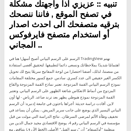
تنبيه :: عزيزي اذا واجهتك مشكلة
في تصفح الموقع , فاننا ننصحك
بترقيه متصفحك الى احدث اصدار
أو استخدام متصفح فايرفوكس
المجاني ..
الرسم على الرسم البياني أصبح أسهل! هنا في TradingView نهتم
اهتمامًا شديدًا بملاحظاتك ونسعى دائما لتطبيقها. لتحقيق أقصى استفادة
من منصتنا، لذلك، أضفنا اختصارا من لوحة المفاتيح سريعًا يتيح لك تحويل
الكسر الغير حقيقي الى عدد كسري. سادس. جمع كسور مختلفة المقامات
نموذج الرسم البياني القمة المزدوجة. تعتبر نماذج القمة المزدوجة والقاع
المزدوج من أنماط الانعكاس شائعة الظهور على الرسم البياني. وتعتبر
القمة المزدوجة نموذج هبوطي يظهر بعد ترند صاعد. الرياض - لها أون
لاين. أفادت دراسة حديثة: أجراها باحثون في جامعة إدنبره: أن الرسم
البياني اليسير الذي يوضع على جانب سرير المريض ، يمكن أن يساعد في
تخفيف وطأة الألم لمرضى السرطان.. نتائج الدراسة التي مولت من قبل
مؤسسة في الرسم البياني رقم 4، يوضح الاقتصادي مجيد جمال الدين من
منظمة "أوكسفام" أن "رسم الفيل" الأصلي (الخط الأزرق) يتناقض مع