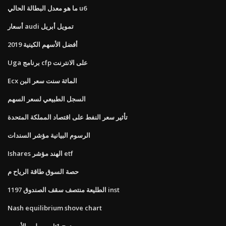
ما هو معدل البطالة الحالي u6
أسعار audi تمويل أبريل
أفضل الأسهم الكينية 2019
Uga برنامج cfp على الانترنت
Ecx المائة سنت سعر البن
السجل الطبيعي لسعر السهم
تأثير سعر النفط على اقتصاد المملكة المتحدة
الرسوم البيانية مؤشر السندات
Ishares الهند مؤشر etf
حصة السوق طاقة الرياح م
1197 الطليعة منتصف سقف الصندوق inst
Nash equilibrium shove chart
ممن لهم الأسهم k1 مدمج