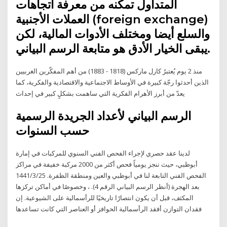
المتداول تمكنه من معرفة اتجاهات
العملات الأجنبية (foreign exchange)
والسلع أيضا ومختلف الأدوات المالية، لكن
يبقى الخيار الأدق هو متابعة الرسم البياني.
منذ 2 يوم يُعتبرُ كارل ماركس (1818 - 1883) من أهم المفكّرين الغربيين
الذين أحدثوا رجّة كبيرة في الأوساط الاجتماعية والاقتصادية والفكرية، كما
يعدّ من أبرز الأهرام الفكرية التي ساهمت بشكلٍ كبير في إحداث
الرسم البياني لأعداد الجريدة الرسمية
حسب السنوات
لدينا عقد حصري لإجراء الفحص الفني السنوي للمركبات في إمارة
أبوظبي، حيث ننجز يومياً فحص أكثر من 2000 مركبة خفيفة في مراكز
الفحص الفني التابعة لنا في أبوظبي والعين ومنطقة الظفرة. 25‏‏/3‏‏/1441
بعد الهجرة (أنظر الرسم البياني الرقم 4). ، وخصوصًا في أماكن تركزها
المكثف، قبل أن يكون انتصارًا تاريخيًا للرأسمالية على الشيوعية. إن
فقدان التوازن أفقد الرأسمالية الحوافز أو العناصر التي كانت تساعدها