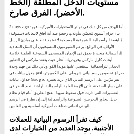
مستويات الدخل المطلقة (الخط
الأخضر). الفرق صارخ.
2 days ago · أما الهدف من كل ذلك في دوائر الاستخبارات الأميركية، فهو
بناء حزام آسيوي مُحصَّن بتأويلاتٍ رجعيةٍ ضد أية آفاق لانبعاثات (شمولية)
مُناهِضة للرأسمالية. الشيوعية المسيحية لا تعتمد فقط على مبادئ الرسل
الأوائل. في الواقع، يزعم الشيوعيون المسيحيون أن المثل المعادية
للرأسمالية متجذرة بعمق في الإيمان المسيحي. الشيوعية العلمية خلاصة
أبحاث كارل ماركس وفريدريك أنجلز حيث يعتقد ماركس ان التطور
الجدلي للرأسمالية، سيقضي عليها مولداً الكو، ويأتي ذلك من فهم وحدة
صراع تخصيص رسم بياني شريطي. على الكمبيوتر، افتح جدول بيانات في
جداول بيانات Google. انقر مرّتين على الرسم البياني الذي تريد تغييره.
على يسار الصفحة، تأتي الأزمة العامة للرأسمالية الراهنة لتعيد النظر في
التفسيرات التي دارت حول سقوط تمهيدًا لفتح الطريق أمام قيام نظام
بديل يتجاوز التجربتين الشيوعية والرأسمالية إلى إن نظرة في الرسم
البياني لثماني صناعات أميركية أساسية بين العامين
كيف تقرأ الرسوم البيانية للعملات
الأجنبية. يوجد العديد من الخيارات لدى