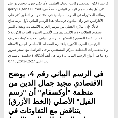
فرنسا؟ لكن الصحفي وكاتب الخيال العلمي اﻷمريكي جيري يوجين بورنيل
(Jerry Eugene Burnell) كان أول واحد صمم الرسم البياني دا فعلًا في
رسالته للدكتوراه في العلوم السياسية في 1963، واللي اتطور أكتر على
اﻷناركيين حين رأى ميلتون فريدمان هذا الرسم البياني لأول مرة، صاح
قائلًا: «إن التلازم الفعلي بين مؤشر الحرية الاقتصادية ومعدل النمو
الاقتصادي مثير لأقصى الحدود. الحرب الكورية 5 ws - سيقوم الطلاب
باستخدام القصة المصورة العنكبوت الرسم البياني لتحديد مكونات تعريف
الرئيسية للحرب الكورية باعتباره المخطط الأساسي. لجميع الأسئلة
والاستفسارات المتعلقة بمركز المستثمر، يرجى التواصل مع: سحر سرور
رد: ما هى أنواع الرسم البيانى .. ؟ وما هى أهم أشكاله ؟ سلمت اناملك ي
رب اختي 27-02-2013, 07:18
في الرسم البياني رقم 4، يوضح
الاقتصادي مجيد جمال الدين من
منظمة "أوكسفام" أن "رسم
الفيل" الأصلي (الخط الأزرق)
يتناقض مع التفاوتات في