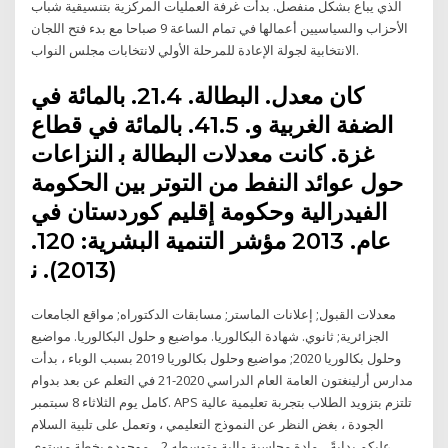
الذي يباع بشكل منفصل. بدأت غرفة العمليات المركزية بتنسيقية شباب
الأحزاب والسياسيين أعمالها في تمام الساعة 9 صباحا مع بدء فتح اللجان
الانتخابية لجولة الإعادة للمرحلة الأولي لانتخابات مجلس النواب.
ﻛﺎﻥ ﻣﻌﺪﻝ. ﺍﻟﺒﻄﺎﻟﺔ. 21.4. ﺑﺎﻟﻤﺎﺋﺔ ﻓﻲ
ﺍﻟﻀﻔﺔ ﺍﻟﻐﺮﺑﻴﺔ ﻭ. 41.5. ﺑﺎﻟﻤﺎﺋﺔ ﻓﻲ ﻗﻄﺎﻉ
ﻏﺰﺓ. ﻛﺎﻧﺖ ﻣﻌﺪﻻﺕ ﺍﻟﺒﻄﺎﻟﺔ ﺑ ﺍﻟﻨﺰﺍﻋﺎﺕ
ﺣﻮﻝ ﻋﻮﺍﺋﺪ ﺍﻟﻨﻔﻂ ﻣﻦ ﺍﻟﺘﻮﺗﺮ ﺑﻴﻦ ﺍﻟﺤﻜﻮﻣﺔ
ﺍﻟﻔﻴﺪﺭﺍﻟﻴﺔ ﻭﺣﻜﻮﻣﺔ ﺇﻗﻠﻴﻢ ﻛﻮﺭﺩﺳﺘﺎﻥ ﻓﻲ
ﻋﺎﻡ. 2013 ﻣﺆﺷﺮ ﺍﻟﺘﻨﻤﻴﺔ ﺍﻟﺒﺸﺮﻳﺔ: 120.
(2013). ﻧ
معدلات القبول; إعلانات الماستر; مسابقات الدكتوراه; مواقع الجامعات
الجزائرية; ثانوي. شهادة البكالوريا. مواضيع و حلول البكالوريا. مواضيع
وحلول بكالوريا 2020; مواضيع وحلول بكالوريا 2019 بسبب الوباء ، بدأت
مدارس أرلينغتون العامة العام الدراسي 2020-21 في التعلم عن بعد بدوام
كامل يوم الثلاثاء 8 سبتمبر. APS تلتزم بتزويد الطلاب بتجربة تعليمية عالية
الجودة ، بغض النظر عن النموذج التعليمي ، وتعمل على تلبية السلام
عليكم بدايةً .. مادة محاسبة مالية متوسطه 2 .. موجوده بخطة مستوى