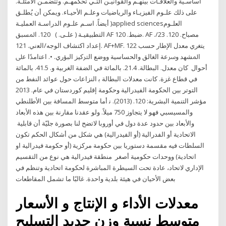
أﺳﺎﺳـﻴﺔ واﻟﻌﻼﻗـﺎت ﺑﻴﻨﻬـﻢ واﻟﻘﻮاﻧﻴـﻦ اﻟﺘـﻲ ﺗﺤﻜﻤﻬـﻢ. وﺗﺘﻀﻤـﻦ اﻷﻣﺜﻠـﺔ.
ﻋﻠﻰ ذﻟﻚ ﻋﻠـﻮم اﻟﻔﻴﺰﻳـﺎء واﻟﺮﻳﺎﺿﻴﺎت وﻋﻠـﻢ اﻷﺣﻴـﺎء. وﻳﻤﻜﻦ أن ﻳُﻄﻠـﻖ
أﻳﻀﺎً. اﺳـﻢ ﻋﻠـﻮم اﻟﺪراﺳـﺔ اﻟﻌﻤﻠﻴـﺔ )applied sciencesاﻟﻌﻠـﻮم
اﻟﺘﻄﺒﻴﻘﻴـﺔ ( ﻋﻠـﻰ. ) 120. اﳌﺴﺒﻖ AF ﺿﺒﻂ. 120. AF ﻣﺼﺒﺎح. 120. 23/.
إﻋﺪاد اﻛﺘﺸﺎف اﻟﻮﺟﻪ/اﻟﻌني. 121. AF+MF. 122 ﻳﺘﻐري ﻣﻌﺪل اﻹﻃﺎر ﺣﺴﺐ
اﳌﺸﻬﺪ وﴎﻋﺔ اﻟﻐﺎﻟﻖ واﻟﺤﺴﺎﺳﻴﺔ ووﺿﻊ اﻟﱰﻛﻴﺰ اﻟﺒﺆري. •. اﻋﺘامدًا ﻋﲆ
أﺣﻮال ﻛﺎﻥ ﻣﻌﺪﻝ. ﺍﻟﺒﻄﺎﻟﺔ. 21.4. ﺑﺎﻟﻤﺎﺋﺔ ﻓﻲ ﺍﻟﻀﻔﺔ ﺍﻟﻐﺮﺑﻴﺔ ﻭ. 41.5. ﺑﺎﻟﻤﺎﺋﺔ
ﻓﻲ ﻗﻄﺎﻉ ﻏﺰﺓ. ﻛﺎﻧﺖ ﻣﻌﺪﻻﺕ ﺍﻟﺒﻄﺎﻟﺔ ﺑ ﺍﻟﻨﺰﺍﻋﺎﺕ ﺣﻮﻝ ﻋﻮﺍﺋﺪ ﺍﻟﻨﻔﻂ ﻣﻦ
ﺍﻟﺘﻮﺗﺮ ﺑﻴﻦ ﺍﻟﺤﻜﻮﻣﺔ ﺍﻟﻔﻴﺪﺭﺍﻟﻴﺔ ﻭﺣﻜﻮﻣﺔ ﺇﻗﻠﻴﻢ ﻛﻮﺭﺩﺳﺘﺎﻥ ﻓﻲ ﻋﺎﻡ. 2013
ﻣﺆﺷﺮ ﺍﻟﺘﻨﻤﻴﺔ ﺍﻟﺒﺸﺮﻳﺔ: 120. (2013). ﻧ أما متوسط المسافة بين الأطلنطي
والمسيسبي فهو لا يتجاوز 750 ميلاً. ولو عقدنا مقارنة بين هذه الأبعاد
والأبعاد بين حدود عدة دول في أوروبا لاتضح لنا بصورة جليّة أن قابلية
الاتحادية أو الفدرالية (أو الفيدرالية) هي شكل من أشكال الحكم تكون
السلطات فيه مقسمة دستوريا بين حكومة مركزية (أو حكومة فيدرالية او
اتحادية) ووحدات حكومية أصغر منطقة فيدرالية هي نوع من التقسيم
الإداري لاتحاد، عادة تحت السيطرة المباشرة لحكومة اتحادية وتنظم في
بعض الأحيان في هيئة بلدية واحدة. غالبًا ما تشمل المقاطعات
معدلات الأداء و الإنتاج و الأسعار
متوسط نسبة وزن حديد التسليح