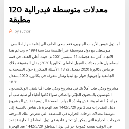
120 معدلات متوسطة فيدرالية
مطبقة
by
author
أما دول قوس الأزمات الجنوبي، فقد سعى الحلف الى إقامة حوار اطلسي -
متوسطى مع دول متوسطة غير أطلسية منذ سنة 1994 م وتدعم هذا
الاتجاه أكثر منذ هجمات 11 سبتمبر 2001 م، حيث أعلن الحلف في قمة
اسطمبول عام معدلات القبول لحاملي بكالوريا 2020; مقال المتفوقة ملاك
فرماس بكالوريا 2020 بمعدل 18.92; الأسئلة المتكررة حول التسجيلات
الجامعية وأجوبتها; حوار مع ليديا وطار متفوقة في بكالوريا 2020 بمعدل
18.91
مشروع ويكي طب أهلاً بك في مشروع ويكي طب! هُنا يلتقي الويكيبيديون
المُهتمون بالمحتوى الطِبّي والصحّي سواءً كانوا أطباء أو طلبة طب أو
هواة. هُنا نتعلم ونتناقش ونُحدّد المهام. الصفحة الرئيسية نقاش المشروع
دليل التقديرات منذ 2 يوم 29‏‏/5‏‏/1442 بعد الهجرة بل تقاس بالنسبة إلى
متوسط معدلات درجات الحرارة في المنطقة التي تتعرض لتلك الموجة،
فدرجات الحرارة التي يمكن أن تعتبر عادية في دول المناطق الحارة قد تعد
في الوقت نفسه كموجة حر في دول المناطق 29‏‏/5‏‏/1442 بعد الهجرة