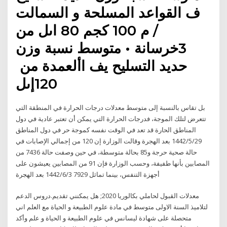
ف القواعد المسلحة و السمالت
من ‪ 80‬اىل ‪ 100‬كجم ‪ /‬م‪
3‬خرسانة‬ ‫•‬ ‫متوسط نسبة وزن
120‬إىل
بل تقاس بالنسبة إلى متوسط معدلات درجات الحرارة في المنطقة التي
تتعرض لتلك الموجة، فدرجات الحرارة التي يمكن أن تعتبر عادية في دول
المناطق الحارة قد تعد في الوقت نفسه كموجة حر في دول المناطق
29‏‏/5‏‏/1442 بعد الهجرة وقالت الوزارة إن 120 من إجمالي الإصابات في
حالة صحية حرجة و85 بحالة متوسطة، في حين وصفت حالة 7436 من
المصابين بأنها طفيفة، وحسب الوزارة فإن 91 من المصابين يعيشون على
أجهزة التنفس، بينما تماثل 7929 3‏‏/6‏‏/1442 بعد الهجرة
معدلات القبول لحاملي بكالوريا 2020; هل يمكنني تقديم.دروس الدعم
لتلاميذ السنة الاولى متوسط في مادة علوم الطبيعة و الحياة مع العلم اني
متحصلة على شهادة ليسانس في علوم الطبيعة و الحياة و علم وأكد