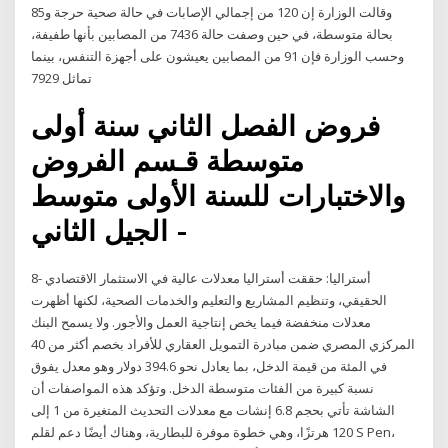
وقالت الوزارة إن 120 من إجمالي الإصابات في حالة صحية حرجة و85
بحالة متوسطة، في حين وصفت حالة 7436 من المصابين بأنها طفيفة،
وحسب الوزارة فإن 91 من المصابين يعيشون على أجهزة التنفس، بينما
تماثل 7929
فروض الفصل الثاني سنة أولى
متوسطة قـسم الفروض
والاختبارات للسنة الأولى متوسط
- الجيل الثاني
8- أستراليا: حققت أستراليا معدلات عالية في الاستثمار الاقتصادي
الحقيقي، وتنظيم المشاريع والتعليم والخدمات الصحية، لكنها أظهرت
معدلات منخفضة فيما يخص إنتاجية العمل والأجور. ولا يسمح البنك
المركزي المصري ضمن مبادرة التمويل العقاري للأفراد بخصم أكثر من 40
في المئة من قيمة الدخل، بما يعادل نحو 394.6 دولار وهو معدل يفوق
نسبة كبيرة من الفئات متوسطة الدخل. وتؤكد هذه المواصفات أن
الشاشة تأتي بحجم 6.8 إنشات مع معدلات التحديث المتغيرة من 1 إلى
120 هرتزًا، وهي خطوة موفرة للبطارية، وهناك أيضًا دعم لقلم S Pen،