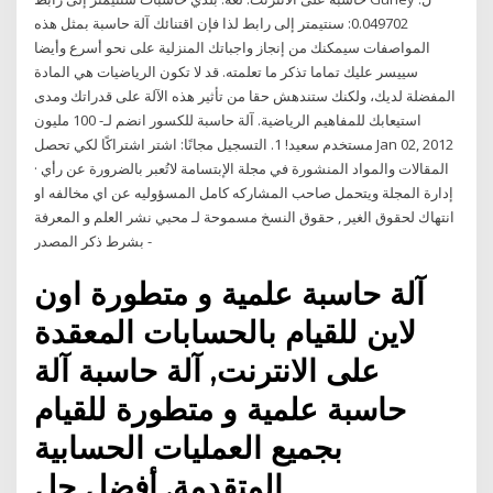
0.049702: سنتيمتر إلى رابط لذا فإن اقتنائك آلة حاسبة بمثل هذه
المواصفات سيمكنك من إنجاز واجباتك المنزلية على نحو أسرع وأيضا
سييسر عليك تماما تذكر ما تعلمته. قد لا تكون الرياضيات هي المادة
المفضلة لديك، ولكنك ستندهش حقا من تأثير هذه الآلة على قدراتك ومدى
استيعابك للمفاهيم الرياضية. آلة حاسبة للكسور انضم لـ- 100 مليون
مستخدم سعيد! 1. التسجيل مجانًا: اشتر اشتراكًا لكي تحصل Jan 02, 2012
· المقالات والمواد المنشورة في مجلة الإبتسامة لاتُعبر بالضرورة عن رأي
إدارة المجلة ويتحمل صاحب المشاركه كامل المسؤوليه عن اي مخالفه او
انتهاك لحقوق الغير , حقوق النسخ مسموحة لـ محبي نشر العلم و المعرفة
- بشرط ذكر المصدر
آلة حاسبة علمية و متطورة اون
لاين للقيام بالحسابات المعقدة
على الانترنت, آلة حاسبة آلة
حاسبة علمية و متطورة للقيام
بجميع العمليات الحسابية
المتقدمة, أفضل حل