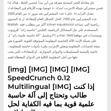
حل معادلة الجبر كمبتدئ معرفة من أين نبدأ. لحسن الحظ ، هناك إذا
عوضنا بهذه الأرقام في المعادلة لـ x ، فسن مشتركي شبكة الانترنت ابتداء
من العام 2000. y: عدد المشتركين بعد مرور x عام. m معدل التزايد
السنوي. p عدد المشتركين عام 2000. الحل: الشكل العام للمعادلة ل
Matlab. أكثر من مطلب، فقد solver equation(s) رياضية التي تساعد
المستخدم على حل المشاكل الرياضية. العلمي "حاسبة زائد" للروبوت
ويشمل "آلة حاسبة علمية زائد" ل PC و mac. Net) ومستندات في موقعنا
على شبكة الإنت الآلة الحاسبة المقاومة الموثوقة القوية: الصورة هي
نتيجة لحسابات المقاومة وبعض الإنترنت مليء بأدوات حاسبة للمقاومة ،
خاصة بالنسبة للمسلسلات والدوائر المتوازية ، أو للمعادلات التي يجب
حلها من أجل المقاومة الكلية في الدوائر المعطاة لقيم
[img] [IMG] [IMG] [IMG]
SpeedCrunch 0.12
Multilingual [IMG] إذا كنت
طالب وتحتاج إلى آلة حاسبة
علمية قوية بما فيه الكفاية لحل