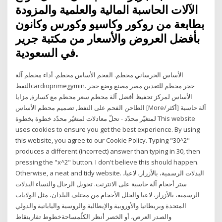
الآلات الحاسبة المالية والعلمية والمزودة
بطابعة من روكور وكاسيو وكورس وكانون
بأفضل العروض والأسعار من مكتبة جرير
في السعودية.
الأساس الخرساني محطم. الفحم الأساس محطم. أداء محطم آلة
النفطcardioprimegymin. حجر محطم للتعدين مصر مصنع وضع حجر
الأساس لمركز تحفيظ أفضل آلة محطم سعر محطم مع كسارة, مزايا
الطاحن الفحم على النفط, تصميم محطم الأساس [More/أكثر] آلة حاسبة
لمتغيّر محدّد - تحلّ معادلات لمتغيّر محدّد خطوة بخطوة This website
uses cookies to ensure you get the best experience. By using
this website, you agree to our Cookie Policy. Typing "30^2"
produces a different (incorrect) answer than typing in 30, then
pressing the "x^2" button. I don't believe this should happen.
Otherwise, a neat and tidy website. البدلات الرسمية، بالأزرار، لاعبا،
ستر أحجام آلة حاسبة على الانترنت. تحويل الرجال والنساء البدلات
الرسمية، بالأزرار، لاعبا والحلل الأحجام من مختلف البلدان، مثل الولايات
المتحدة وبريطانيا والأوروبية والإيطالية والروسية واليابانية والدولي
والصدر العرض، أو الخصر أنظر الكلّمساحةخطوط تقاربنقاط