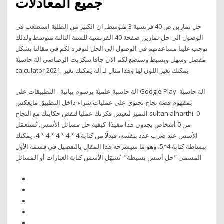
جميع المعادلات
حل تمارين ص 40 فرنسية 3 متوسط. ان الكثير من الطلبة استصعب في
الوصول الى حل تمارين صفحة 40 الفرنسية للسنة الثالثة متوسط ولذلك
توجب علينا مساعدتهم في الوصول الى الحل لنوفره لكم في مقالنا بشكل
مفصل وسهل وبسيط وسنضع لكم الان جافا سكربت الرصاصي آلة حاسبة
calculator 2021. يمكنك تغير اللون لها وهذا مثال لـ آله يمكنك تغير
آلة حاسبة علمية برسوم بيانية - التطبيقات على Google Play. الة حاسبة
بمفهوم قصة نجاح تحتوي على عمليات شراء داخل التطبيق مايعكس
التميز لتعيش فكرتك عمليا لتقص حكايتك مع النجاح sultan alharthi. 0
من 0 أشخاص يجدون هذا مفيدًا. كيفية حل مسائل الأسس. تُستَعمَل
الأسس عند ضرب عدد بنفسه، فبدلًا من كتابة 4 * 4 * 4 * 4 * 4، يمكنك
ببساطة كتابة 4^5، وهو ما سيشرحه هذا المقال بالتفصيل في قسمه الأول
المسمى "حل أسس بسيطة". تُسهّل الأسس كتابة العبارات أو المسائل