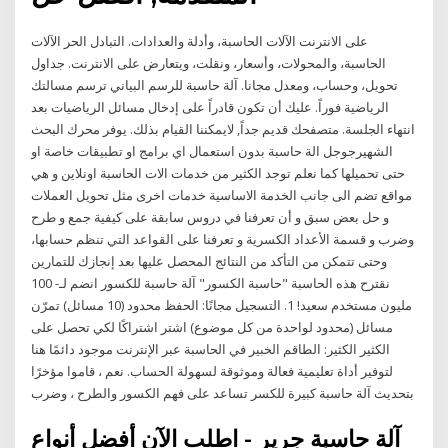
على الانترنت الآلات الحاسبة، وأدلة والعدادات. التبادل الحر الآلات
الحاسبة، والمحولات، وأسعار، ونقلت، ويتعارض على الانترنت. جداول
تحويل، وحساب، ومعدل مجانا. آلة حاسبة للرسم البياني ترسم مسالتك
الرياضية فوراً. عليك أن تكون قادراً على إدخال مسائل الرياضيات بعد
انتهاء الجلسة. متصفحك قديم جداً, لايمكننا القيام بذلك. يوفر محرك البحث
الشهيرجوجل الة حاسبة بدون استعمال اي برامج او تطبيقات خاصة او
حتى تحميلها كما نعلم توجد الكثير من خدمات الات الحاسبة اونلاين و هي
مواقع تضم الى جانب الخدمة الاساسية خدمات اخرى مثل تحويل العملات
و حل بعض سبق و أن تعرفنا في دروس سابقة على كيفية جمع و طرح
وضرب و قسمة الأعداد الكسرية و تعرفنا على القواعد التي تنظم حسابها،
وحتى تتمكن من التأكد من النتائج المحصل عليها بعد إنجازك للتمارين
نقترح هذه الحاسبة "حاسبة الكسور" آلة حاسبة للكسور انضم لـ- 100
مليون مستخدم سعيد! 1. التسجيل مجانًا: الحفظ محدود (10 مسائل) تمرّن
مسائل (محدود لواحدة من كل موضوع) اشتر اشتراكًا لكي تحصل على
الكثير الكثير: الطاقم الخبير في الحاسبة عبر الإنترنت موجود دائمًا هنا
لتوفير أداة تعليمية فعالة وموثوقة لسهولة الحساب. نعم ، قاموا مؤخرًا
بتحديث آلة حاسبة كبيرة للكسر تساعد على فهم الكسور والطرح ، وضرب
آلة حاسبة جرير - اطلب الآن أفضل أنواع