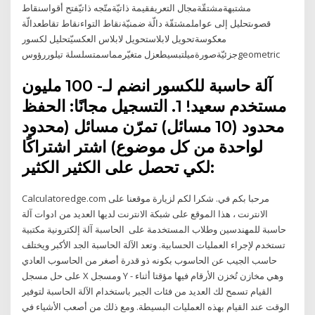
مشتبهةمشتقّةمجال التعريفقيمة ذاتيّةمتّجه ذاتيّفتح أقواسنقاط
قصوىتحليل إلى عواملمشتقّة دالّة ضمنيّةنقاط التواءنقاط تقاطعدالّة
معكوسةتحويل لابلاستحويل لابلاس العكسيّتحليل لكسور
جزئيّةصورةميلتبسيطعزل متغيّرمماسمتسلسلة تيلوررؤوسgeometric
آلة حاسبة للكسور انضم لـ- 100 مليون
مستخدم سعيد! 1. التسجيل مجانًا: الحفظ
محدود (10 مسائل) تمرّن مسائل (محدود
لواحدة من كل موضوع) اشتر اشتراكًا
لكي تحصل على الكثير الكثير:
Calculatoredge.com مرحبا بكم في. شكرا لكم لزيارة موقعنا على
الانترنت ، هذا الموقع على شبكة الانترنت لديها العديد من ادوات آلة
حاسبة للمهندسين وطلاب المستخدمة على الحاسبة آلة إلكترونية مكتبية
تستخدم لإجراء العمليات الحسابية. وتعد الآلة الحاسبة الجد الأكبر ويختلف
حاسب الجيب عن الحاسوب بكونه ذو قدرة أصغر من الحاسوب العادي
على حل مسجل X ومسجل Y - وهي مخازن تُخزن الأرقام فيها مؤقتا أثناء
القيام تسمح لك العديد من فئات الجبر باستخدام الآلة الحاسبة لتوفير
الوقت عند القيام بهذه العمليات البسيطة. ومع ذلك من أصعب الأشياء في