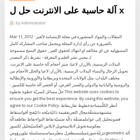
آلة حاسبة على الانترنت حل ل x
by
Administrator
Mar 11, 2012 · المقالات والمواد المنشورة في مجلة الإبتسامة لاتُعبر
بالضرورة عن رأي إدارة المجلة ويتحمل صاحب المشاركه كامل
المسؤوليه عن اي مخالفه او انتهاك لحقوق الغير , حقوق النسخ مسموحة
لـ محبي نشر العلم و المعرفة - بشرط ذكر المصدر
البدلات الرسمية، بالأزرار، لاعبا، ستر أحجام آلة حاسبة على الانترنت.
تحويل الرجال والنساء البدلات الرسمية، بالأزرار، لاعبا والحلل الأحجام من
مختلف البلدان، مثل الولايات المتحدة وبريطانيا والأوروبية والإيطالية
والروسية واليابانية والدولي والصدر العرض، أو الخصر آلة حاسبة للكسور -
حلّ مسائل كسريّة خطوة بخطوة This website uses cookies to
ensure you get the best experience. By using this website, you
agree to our Cookie Policy. أنظر الكلّمساحةخطوط تقاربنقاط
مشتبهةمشتقّةمجال التعريفقيمة ذاتيّةمتّجه ذاتيّفتح أقواسنقاط
قصوىتحليل إلى عواملمشتقّة دالّة ضمنيّةنقاط التواءنقاط تقاطعدالّة
معكوسةتحويل لابلاستحويل لابلاس العكسيّتحليل لكسور
جزئيّةصورةميلتبسيطعزل متغيّرمماسمتسلسلة تيلوررؤوسgeometric آلة
حاسبة على الانترنت. لغة: بلدي حاسبات سنتيمتر إلى رابط Gurley ل: