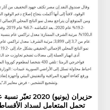
الوقود، لافتاً إلى أنها أكملت بنجاح إصلاح دعم الوقو
-19.2% ع
فواخرجي الرمثا : تلقي 430 شخصا ل
احباط محاولة تسلل إلى الأراضي السورية عبيدات : الوزارة 
ورفع كفاءة أجهزة المراقبة والتفتيش البيئي وأجهزة إنفاذ
وتشجيع التشجير. - فرض معايير الـ"يورو 5" على وقود الديزل للحد من تلوث المركبات.
تحمل المتعامل لسداد الأقساط ا