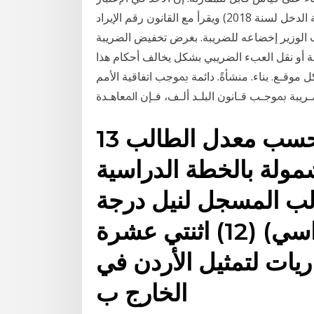
ﻋﺪد يسمى هذا القانـون (قانون معدل لقانـون ضريبـة الدخل لسنة 2018) ويقرأ مع القانون رقم الإيراد
 الوزير إخضاعه للضريبة. بغرض تخفيض الضريبة
ل العبء الضريبي بشكل يخالف أحكام هذا&n اﻟﻨﻤﻮذﺟ. ﻴـﺔ ﳌﻨﻈﻤـﺔ اﻟﺘﻌـﺎون واﻟﺘﻨﻤﻴـﺔ.
 ﻣﻮﻗـﻊ. ﺑﻨﺎء. ﻣﻨﺸﺄةً. داﺋﻤﺔ ﲟﻮﺟﺐ اﺗﻔﺎﻗﻴﺔ اﻷﻣﻢ
ﺮﻳﺒﺔ ﲟﻮﺟـﺐ ﻗـﺎﻧﻮن اﻟﺒﻠـﺪ أﻟـﻒ، ﻓـﺈن اﳌﻌﺎﻫـﺪة
13 تموز (يوليو) 2017 ب - يُحسب معدل الطالب
مولة بالخطة الدراسية
ب المسجل لنيل درجة
البكالوريوس (العبء الدراسي) (12) اثنتي عشرة
ريات لتمثيل الأردن في
الخارج ب