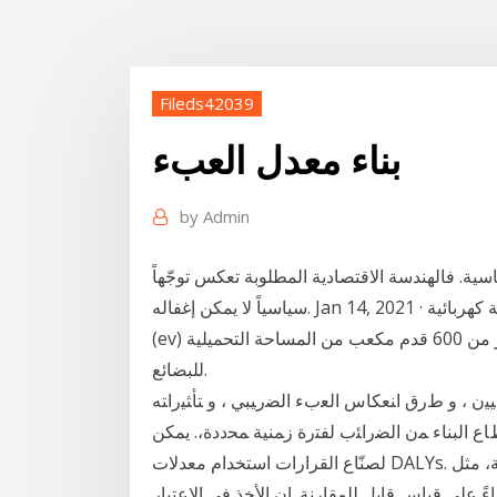
Fileds42039
بناء معدل العبء
by
Admin
سية. فالهندسة الاقتصادية المطلوبة تعكس توجّهاً
سياسياً لا يمكن إغفاله. Jan 14, 2021 · معدّل شحن أقصى بالساعة حتى 170 ميلاً من مدى مركبة كهربائية
(ev) وذلك عبر شحن سريع بتيّار مستمر بقوّة 120 كيلوواط. أكثر من 600 قدم مكعب من المساحة التحميلية
للبضائع.
ﻴﻥ ، ﻭ ﻁﺭﻕ ﺍﻨﻌﻜﺎﺱ ﺍﻟﻌﺏﺀ ﺍﻟﻀﺭﻴﺒﻲ ، ﻭ ﺘﺄﺜﻴﺭﺍﺘﻪ
 ﺍﻟﺒﻨﺎﺀ ﻤﻥ ﺍﻟﻀﺭﺍﺌﺏ ﻟﻔﺘﺭﺓ ﺯﻤﻨﻴﺔ ﻤﺤﺩﺩﺓ،. ﯾﻤﮑﻦ
ﻟﺼﻨّﺎع اﻟﻘﺮارات اﺳﺘﺨﺪام ﻣﻌﺪﻻت DALYs. ﻹﺟﺮاء ﻣﻘﺎرﻧﺔ ﺳﺮﯾﻌﺔ ﻟﻠﺘﺄﺛﯿﺮ اﻟﻨﺎﺗﺞ ﻋﻦ اﻟﺤﺎﻻت اﻟﻤﺨﺘﻠﻔﺔ، ﻣﺜﻞ
ﺎءً ﻋﻠﯽ ﻗﯿﺎس ﻗﺎﺑﻞ ﻟﻠﻤﻘﺎرﻧﺔ. إن اﻷﺧﺬ ﻓﻲ اﻹﻋﺘﺒﺎر