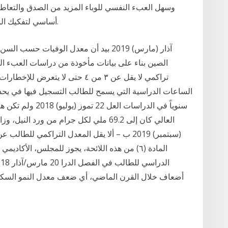
أساسي لتفكيك الوصمة التي تمنع بعض الأفراد من طلب المساعدة.
الصين بناء على بيانات مأخوذة من دراسات العبء ا
تراكمي لا يقل عن ٣ من ٤ حتى لا ي
الساعات الدراسية التي يسمح للطالب التسجيل فيها في يحدد
سنوياً في الدراسات 
المادة (٦) من هذه اللائحة، يجوز للمجلس، الأكا
أضعاف خلال القرن الماضي، أي ضعف معدل النمو السكاني. وتشكل ندرة المياه اليوم تحدياً داهماً للبشرية