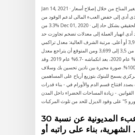
Jan 14, 2021 · وقال صندوق النقد إن مصر تكثف جهود التخفيف من آثار تغير المناخ من خلال إصلاح أسعار
د الذى أدى إلى خفض العبء المالى لدعم الوقود من
%3.3 من Dec 01, 2020 · ومن المتوقع أن يتراجع معدل نمو الناتج المحلي الإجمالي الحقيقي بشكل حاد إلى
ام 2020، بعد انكماشه -6.7% عام 2019. وقد أدى انهيار العملة إلى معدلات تضخم تجاوزت حد
الـ100%. مرتبة الشرف الممتازة: معدل تراكمي عام بنسبة 3,9 أو أعلى. مرتبة الشرف العالية: معدل تراكمي
عام من 3,7 إلى 3,899; مرتبة الشرف: معدل تراكمي عام من 3,5 إلى 3,699 ومن المتوقع أن يتراجع معدل
نمو الناتج المحلي الإجمالي الحقيقي بشكل حاد إلى -19.2% عام 2020، بعد انكماشه -6.7% عام 2019. وقد
أدى انهيار العملة إلى معدلات تضخم تجاوزت حد الـ100%. صورة محيرة بين نادين تحسين بك وسلاف
مطعوم كورونا المركزي يسمح للبنوك بتوزيع أرباح على المساهمين
بصدد افتتاح قسم الدم والأورام في - بناء قدرات
 القوانين. - زيادة المساحات الخضراء داخل المدن
30 حزيران (يونيو) 2020 تعبّر نسبة عبء المديونية عن نسبة
لشهرية، بناء على راتبه أو