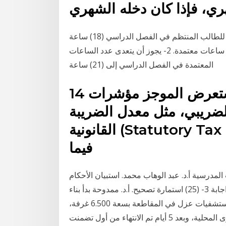
العبء الدراسي : 1- يكون الحد الأعلى للعبء الدراسي للطالب المنتظم في الفصل الدراسي (18) ساعة
معتمدة وفي الفصل الصيفي يكون الحد الأعلى (10) ساعات معتمدة. 2- يجوز أن يتعدى عدد الساعات
المعتمدة في الفصل الدراسي إلى (21) ساعة
14 كانون الثاني (يناير) 2020 كما استعرض الموجز مؤشرات
ضريبي، مثل معدل الضريبة
القانونية (Statutory Tax Rates) الأكثر شيوعاً بالأخص
فيما
المدرسية أ.د. عبد الوهاب محمد. استبيان الأحكام
التلقائية عن الذات. 1- (1) كراسة تعليمات 2- (25) كراسة اجابة 3- (25) استمارة تصحيح. أ.د. ممدوحة بدأ بناء
المستشفى يوم 10 يناير الجاري، ضمن خطة لبناء 6 مستشفيات عزل في المقاطعة بسعة 6.500 غرفة،
وذلك بعد ارتفاع معدل الإصابات بالفيروس عن طريق العدوى المحلية، وبعد 5 أيام تم الانتهاء من أول تضمنت