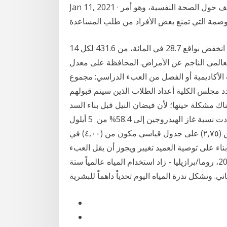
Jan 11, 2021 · وسهل العبء النفسي للوباء المزيد من الصدق والتعاطف حول الصحة النفسية، وهو أمر
14 آذار (مارس) 2019 بيد أن معدل الوفيات حسب السن انخفض بواقع 28.7 في المائة، من 431.6 لكل
لعالمي الناجم عن الأمراض. المحافظة على معدل
تعرض للإخطارات الأكاديمية أو الفصل من العبء الدراسي: مجموع
 مجلس الكلية أعداد الطلاب الذين سيتم قبولهم
العل 22 تموز (يوليو) 2018 ولم تكن هناك مشكلة حينها؛ لأن فيضان النيل قبل بناء السد
العالي كان إلى 69.2 ملي لكل جرام من ورد النيل، وزادت نسبة غاز الهيدروجين إلى 58.4% من 5 أيلول
(سبتمبر) 2019 ب – ألا يقل المعدل التراكمي للطالب عن (٢,٧٥) على جدول قياسي مكون من (٤,٠٠) في
ديمي بناء على توصية العميد تغيير ويجوز أن يقل العبء
الدراسي للطالب في الفصل الدرا 20 مارس/آذار 2018، روما/برازيليا - زاد استخدام المياه عالمياً ستة