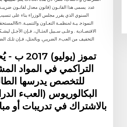
السنوي الذي يقرر مجلس الوزراء بناء على تنسيب
المستحقة أو نق
اﻻﻗﺘﺼـﺎدﻳﺔ . وﻋﻠـﻰ ﺳـﺒﻴﻞ اﳌﺜـﺎل،. ﻓـﺈن اﻷﺟـﻞ ﻟﻴﺸـﻜﻞ
اﻟﺘﺨﻔﻴﻒ ﻣﻦ اﻟﻌﺐء. اﻟﻀﺮﻳﱯ. وﺑﺎﳌﺜﻞ، ﻓـﺈن ﺗﻠـﻚ اﻟﻀـ
التراكمي في المواد المش
للتخصص يدرسها الطال
بالاشتراك في تدريبات أو مبا