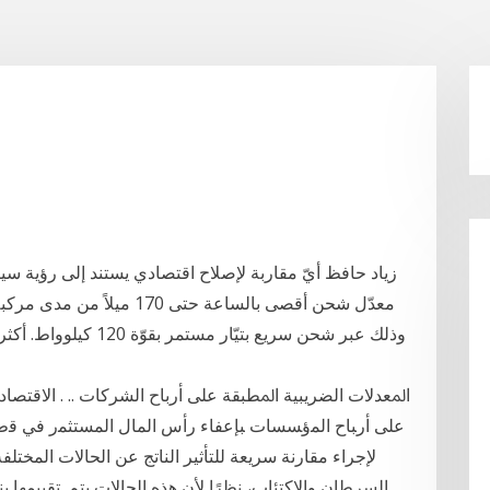
زياد حافظ أيّ مقاربة لإصلاح اقتصادي يستند إلى رؤية سيا
ﺍﳌﻌﺪﻻﺕ ﺍﻟﻀﺮﻳﺒﻴﺔ ﺍﳌﻄﺒﻘﺔ ﻋﻠﻰ ﺃﺭﺑﺎﺡ ﺍﻟﺸﺮﻛﺎﺕ .. . ﺍﻻﻗﺘﺼﺎﺩﻴ
ﻋﻠﻰ ﺃﺭﺒﺎﺡ ﺍﻟﻤﺅﺴﺴﺎﺕ ﺒﺈﻋﻔﺎﺀ ﺭﺃﺱ ﺍﻟﻤﺎل ﺍﻟﻤﺴﺘﺜﻤﺭ ﻓﻲ ﻗﻁﺎﻉ
اﻟﺴﺮﻃﺎن واﻻﮐﺘﺌﺎب، ﻧﻈﺮًا ﻷن ﮬﺬه اﻟﺤﺎﻻت ﯾﺘﻢ. ﺗﻘﯿﯿﻤﻬﺎ ﺑﻨ