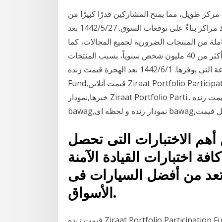
ركز طويل، مما يمنح المشاركين قدرًا كبيرًا من
المرونة، تساعدهم على حماية مراكزهم المادية، واتخاذ مراكز بناءً على توقعات السوق. 27‏‏/5‏‏/1442 بعد
ة شاملة من المنتجات الضرورية لجميع المجالات، كما
تعتبر اسعار السوق الصيني في دبي في متناول اليد، يزوره أكثر من 40 مليون شخص سنوياً، بسبب المنتجات
الصينية المتنوعة التي يوفرها. 1‏‏/6‏‏/1442 بعد الهجرة قیمت زنده Ziraat Portfolio Participation
Fund,قیمت آنلاین Ziraat Portfolio Participation Fund,Ziraat Portfolio Participation Fund در
خبرها,نمودار Ziraat Portfolio Parti.. قیمت زنده bawag,قیمت آنلاین bawag,bawag در خبرها,نمودار
 أهم الاختبارات التى تحصل
افة اختبارات القيادة الآمنة
تعد من أفضل السيارات فى
الأسواق.
قیمت زنده Ziraat Portfolio Participation Fund,قیمت آنلاین Ziraat Portfolio Participation