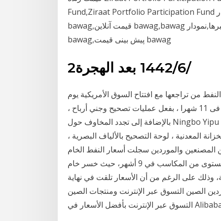
Fund,Ziraat Portfolio Participation Fund در خبرها,نمودار Ziraat Portfolio Parti.. قیمت زنده
bawag,قیمت آنلاین bawag,bawag در خبرها,نمودار bawag,نمودار زنده و لحظه ای bawag,تحلیل قیمت
bawag,پیش بینی قیمت bawag
2‏‏/6‏‏/1442 بعد الهجرة
نفط من تراجعها مع افتتاح السوق الأمريكية يوم
الجمعة لتفقد قرابة 2% لتبتعد مرة أخرى عن أعلى مستوى فى 11 شهرا ، بفعل عمليات تصحيح وجني أرباح ،
بالإضافة إلى تجدد المخاوف حول Ningbo Yipu Communication Equipment Technology Co. ، Ltd:
زانة المعدنية ، لوحة التصحيح بالألياف البصرية ،
من المصنعين والموردين سجلت أسعار النفط الخام
أول خسارة أسبوعية منذ سبعة أسابيع، وبعد تسجيل أعلى مستوى من المكاسب في 9 أشهر، حيث خسر خام
 بينما خسر الخام الأمريكي 1.5 في المائة، وذلك على الرغم من أن الأسعار تلقت في نهاية
ين الصين التسوق عبر الإنترنت ومنتجات الصين
 بأفضل الأسعار في Alibaba.com