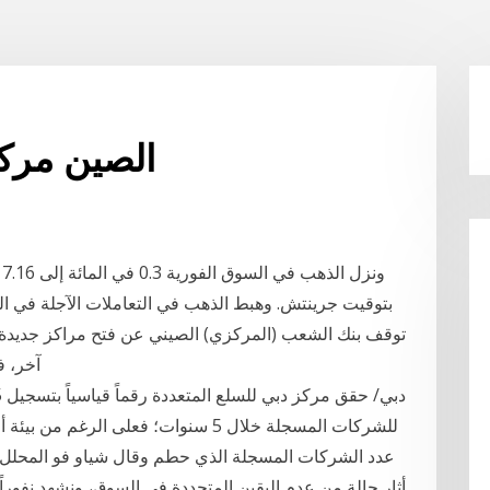
الصين مركز
توقف بنك الشعب (المركزي) الصيني عن فتح مراكز جديدة لع
آخر، ف
عدد الشركات المسجلة الذي حطم وقال شياو فو المحلل ف
أثار حالة من عدم اليقين المتجددة في السوق، ونشهد نفوراً