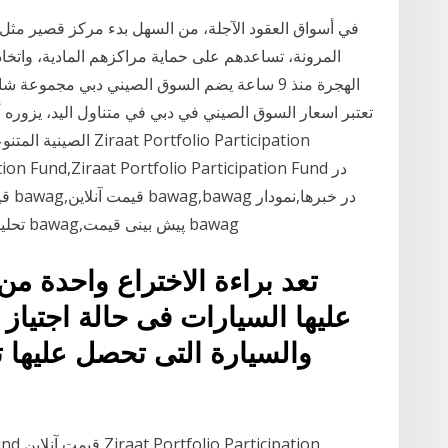
في أسواق العقود الآجلة، من السهل بدء مركز قصير مثل م
الهجرة منذ 9 ساعة يضم السوق الصيني دبي مجموع
bawag,نمودار زنده و لحظه ای bawag,تحلیل قیمت bawag,پیش بینی قیمت bawag
تعد براءة الاختراع واحدة من
عليها السيارات فى حالة اجتياز ك
والسيارة التى تحصل عليها 