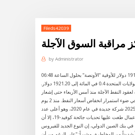
Fileds42039
 مراقبة السوق الآجلة
by
Administrator
ونزل الذهب في السوق الفورية 0.3 في المائة إلى 1917.16 دولار للأوقية "الأونصة" بحلول الساعة 06:48
بتوقيت جرينتش. وهبط الذهب في التعاملات الآجلة في الولايات المتحدة 0.4 في المائة إلى 1921.20 دولار.
قود النفط الآجلة منذ أمس الأربعاء حتى إشعار
ي ضوء استمرار انخفاض أسعار النفط. منذ 2 يوم
دبي/ حقق مركز دبي للسلع المتعددة رقماً قياسياً بتسجيل 2025 شركة جديدة في عام 2020، وهو أعلى عدد
للشركات المسجلة خلال 5 سنوات؛ فعلى الرغم من بيئة أعمال طغت عليها تحديات جائحة كوفيد-19، إلا أن
ي بنك الصين الدولي، إن النوع الجديد للفيروس
 شديداً من المخاطرة، مشيراً: "على الرغم من أن