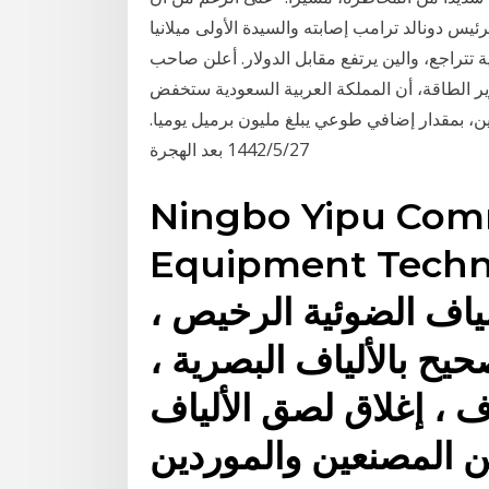
ذ 15 ساعة بعد إعلان الرئيس دونالد ترامب إصابته والسيدة الأولى ميلانيا
 تتراجع، والين يرتفع مقابل الدولار. أعلن صاحب
ير الطاقة، أن المملكة العربية السعودية ستخفض
ن، بمقدار إضافي طوعي يبلغ مليون برميل يوميا.
27‏‏/5‏‏/1442 بعد الهجرة
Ningbo Yipu Com
Equipment Te: مرحبًا
لياف الضوئية الرخيص ،
حيح بالألياف البصرية ،
ف ، إغلاق لصق الألياف
ن المصنعين والموردين