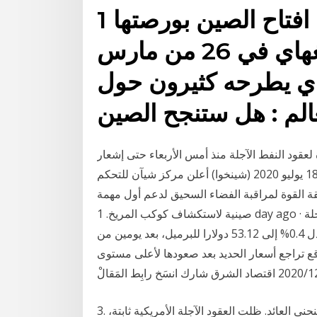
1 أيار (مايو) 2018 اليوم وبعد افتاح الصين بورصتها
لعقود النفط الآجلة في شنغهاي في 26 من مارس
ذي يطرحه كثيرون حول
قود النفط الآجلة منذ أمس الأربعاء حتى إشعار
آخر، في ضوء استمرار انخفاض أسعار النفط. شيآن 18 يوليو 2020 (شينخوا) أعلن مركز شيآن للتحكم
ئقة القوة لمراقبة الفضاء السحيق لدعم أول مهمة
صينية لاستكشاف كوكب المريخ. 1 day ago · وبحلول الساعة 07:25 بتوقيت غرينتش، تراجعت العقود الآجلة
لخام غرب تكساس الوسيط الأميركي 19 سنتا، أو ما يعادل 0.4% إلى 53.12 دولارا للبرميل، بعد يومين من
ع تراجع أسعار الحديد بعد صعودها لأعلى مستوى
3. استقرار العقود الآجلة الأمريكية على الرغم من انحناء منحنى العائد. ظلت العقود الآجلة الأمريكية ثابتة،