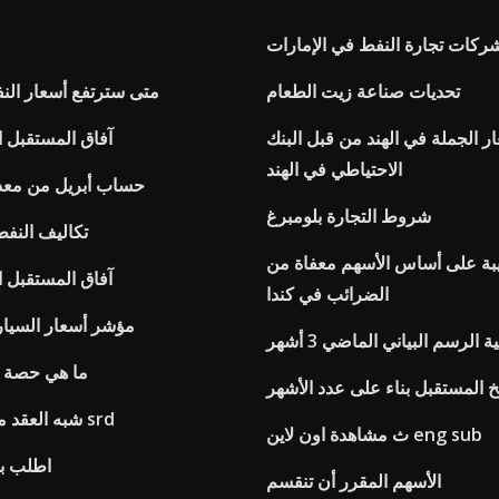
ركات تجارة النفط في الإمارات
تحديات صناعة زيت الطعام
متى سترتفع أسعار النفط ع
 الجملة في الهند من قبل البنك
آفاق المستقبل ا
الاحتياطي في الهند
حساب أبريل من معد
شروط التجارة بلومبرغ
تكاليف النف
ة على أساس الأسهم معفاة من
آفاق المستقبل ا
الضرائب في كندا
مؤشر أسعار السيار
ة الرسم البياني الماضي 3 أشهر
ما هي حصة ا
 المستقبل بناء على عدد الأشهر
شبه العقد مذكرات القانون srd
ث مشاهدة اون لاين eng sub
اطلب بي
الأسهم المقرر أن تنقسم