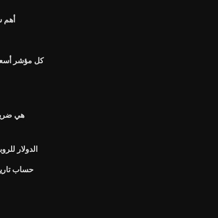
أهم ش
كل مؤشر أسعار
هي ضريب
الدولار للروبي
حساب تاريخ