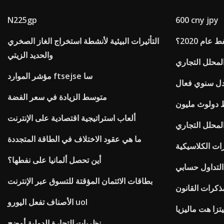
N225gp
600 cny jpy
ام 2020؟
التأثيرات البيئية لأنشطة استخراج الغاز الصخري
والحديد الزيتي
لمحلل التجاري
مؤشر الموارد ftsejse سا
ل سنوي فعال
متوسط ​​الزيادة في سعر الفضة
ط دولوث مليون
ألعاب استراتيجية اقتصادية على الإنترنت
لمحلل التجاري
ما هي عقود الاختلاف في الطاقة المتجددة
ات الكلاسيكية
أين تحصل ألمانيا على نفطها؟
لتداول حسابي
بطاقات الائتمان المؤقتة للتسوق عبر الإنترنت
الأصناف تفعل اليورو uol
تزا هت ماليزيا
نظريات التجارة الدولية أوضح