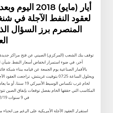
المنصرم برز السؤال ال
العالم : هل ستنجح الصين
توقف بنك الشعب (المركزي) الصيني عن فتح مراكز جديدة لع
بالأقمار الصناعية يوم الجمعة عن قيامه ببناء شبكة فا
المكاسب التي حققها الخام بفضل توقعات بإنفاق الصين تتوق
في 9 سنوات 2020/12/19 اقتصاد الشرق شارك انسَخ رابِط المَقالْ