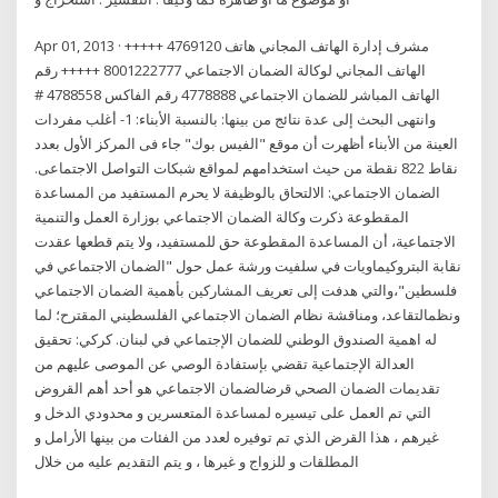
Apr 01, 2013 · مشرف إدارة الهاتف المجاني هاتف 4769120 +++++
الهاتف المجاني لوكالة الضمان الاجتماعي 8001222777 +++++ رقم
الهاتف المباشر للضمان الاجتماعي 4778888 رقم الفاكس 4788558 #
وانتهى البحث إلى عدة نتائج من بينها: بالنسبة الأبناء: 1- أغلب مفردات
العينة من الأبناء أظهرت أن موقع "الفيس بوك" جاء فى المركز الأول بعدد
نقاط 822 نقطة من حيث استخدامهم لمواقع شبكات التواصل الاجتماعى.
الضمان الاجتماعي: الالتحاق بالوظيفة لا يحرم المستفيد من المساعدة
المقطوعة ذكرت وكالة الضمان الاجتماعي بوزارة العمل والتنمية
الاجتماعية، أن المساعدة المقطوعة حق للمستفيد، ولا يتم قطعها عقدت
نقابة البتروكيماويات في سلفيت ورشة عمل حول "الضمان الاجتماعي في
فلسطين"،والتي هدفت إلى تعريف المشاركين بأهمية الضمان الاجتماعي
ونظمالتقاعد، ومناقشة نظام الضمان الاجتماعي الفلسطيني المقترح؛ لما
له اهمية الصندوق الوطني للضمان الإجتماعي في لبنان. كركي: تحقيق
العدالة الإجتماعية تقضي بإستفادة الوصي عن الموصى عليهم من
تقديمات الضمان الصحي قرضالضمان الاجتماعي هو أحد أهم القروض
التي تم العمل على تيسيره لمساعدة المتعسرين و محدودي الدخل و
غيرهم ، هذا القرض الذي تم توفيره لعدد من الفئات من بينها الأرامل و
المطلقات و للزواج و غيرها ، و يتم التقديم عليه من خلال