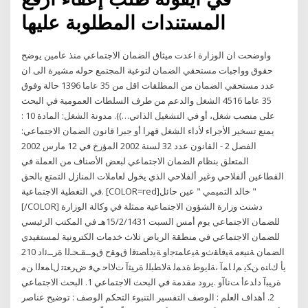
المستندات المطلوبة عليها
واوضحت ان الوزارة اعدت ميثاق الضمان الاجتماعي منذ عامين يوضح
حقوق وواجبات مستحقي الضمان لتوعية المجتمع حوله مشيرة الى ان
عدد مستحقي الضمان من المطلقات اقل من 35 عاما 1396 حالة وفوق
35 عاما 4516 الشغل والدعم من طرف السلطات العمومية في البحث
على منصب شغل، أو في التشغيل الذاتي…)). مدونة الشغل: المادة 10 :
يمنع تسخير الأجراء لأداء الشغل قهرا أو جبرا قانون الضمان الاجتماعي:
الفصل 2 - القانون عدد 32 لسنة 2002 المؤرخ في 12 مارس 2002
المتعلق بنظام الضمان الاجتماعي لبعض الأصناف من العملة في
القطاعين ألفلاحي وغير ألفلاحي الذي يخول لعاملات المنازل التمتع بالحق
في التغطية الاجتماعية. [COLOR=red]خالد التميمي " عين حائل "
[/COLOR] دشنت وزارة الشؤون الاجتماعية ممثلة في وكالة الوزارة
للضمان الاجتماعي يوم أمس السبت 15/2/1431هـ في المكتب الرئيسي
للضمان الاجتماعي في منطقة الرياض ثلاث خدمات الكترونية لمستفيدي
الضمان ﺔﻨﻴﻌﻣ ﺔﻴﻓﺎﻘﺙو ﺔﻴﻋﺎﻤﺘﺟاو ﺔﻳدﺎﺼﺘﻗا قﻮﻘﺡ قﻮــﻘـﺤـﻟا ةﺮــﺋاد 210
يأ كﺎﻨه ﻦﻜﻳ ﻢﻟ ﺎﻤآ ،ﺔﻠﻳﻮﻃ ةﺪﻤﻟ ﺔﻟﺎﻄﺒﻠﻟ ةﺮﻴﺜآ تﻻﺎﺣ ﻲﻓ ضﺮﻌﺘﺗ لﺎﻤﻌﻟا ﻦﻣ
ةﺮﻴﺒآ داﺪﻋأ ﺖﻧﺎآو .يرود مقدمة في البحث الاجتماعي 1. البحث الاجتماعي
2. أهداف العلم : الوصف التفسير التنبوء التحكم الوصف : توضيح عناصر