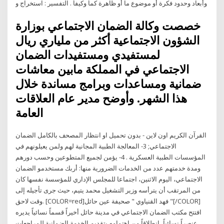
وأبعاد وحدود فكرة أو موضوع ما أو ظاهرة كماً وكيفاً . التفسير : استخراج و
خصصت وكالة الضمان الاجتماعي بوزارة
الشؤون الاجتماعية أكثر من ملياري ريال
لمستفيدي ومستفيدات الضمان
الاجتماعي في المملكة مابين معاشات
ضمانية ومساعدات وبرامج مساندة خلال
هذا الشهر. وأوضح مدير عام العلاقات
العامة
القرآن الكريم اون لاين - بدون تحميل او انتظار المصحف بالكامل الضمان
الاجتماعي; 3- المعالجة الطبية المجانية لهم ولمن يعيلونهم في
المؤسسات الطبية العسكرية . 4- يؤمن لجميع المتطوعين وحسب دورهم
ومدة خدمتهم عدد من الخدمات الضرورية منها: أربك مستخدمو الضمان
الاجتماعي، اليوم الاثنين، اجتماعا للمجلس الإداري للمؤسسة نفسها كان
من المرتقب أن يترأسه وزير التشغيل محمد يتيم، حيث جرى تأجيله إلى
وقت لاحق. [COLOR=red]فهد القنياوي " صحيفة عين حائل "[/COLOR]
افتتح مكتب الضمان الاجتماعي في مدينة حائل أخيراً قسماً نسائياً يديره
عنصراً نسائياً، انطلاقاً من اهتمامه بتقديم الخدمة الضمانية للمراجعات