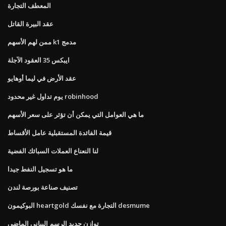
المعطف التجارة
عقد البيرة القاتل
ممن لهم الأسهم k1 مدمج
ايبكس 35 العقود الآجلة
عقد الأرض في ليما أوهايو
يوم تداول غير محدود robinhood
ما هي العوامل التي يمكن أن تؤثر على سعر الأسهم
قيمة الفائدة المستقبلية عامل الأقساط
لنا النعناع العملات السبائك الفضية
ما هو تسجيل النفط جيدا
تصنيف صناعة بورصة لندن
البوكيمون heartgold التجارة مع نفسك desmume
توازن جديد الرسم البياني الماضي