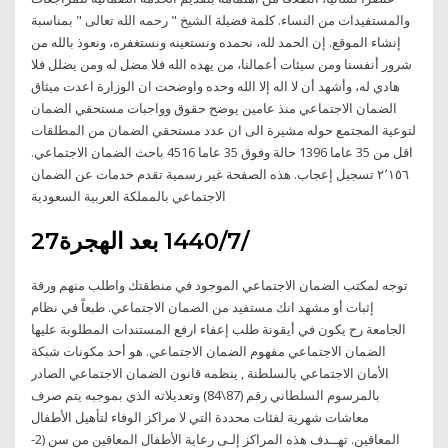
والمستفيدات من النساء. كلمة فضيلة الشيخ " رحمه الله تعالى " بمناسبة
إنشاء الموقع. إن الحمد لله، نحمده ونستعينه ونستغفره، ونعوذ بالله من
شرور أنفسنا ومن سيئات أعمالنا، من يهده الله فلا مضل له ومن يضلل فلا
هادي له، وأشهد أن لا اله إلا الله وحده واوضحت ان الوزارة اعدت ميثاق
الضمان الاجتماعي منذ عامين يوضح حقوق وواجبات مستحقي الضمان
لتوعية المجتمع حوله مشيرة الى ان عدد مستحقي الضمان من المطلقات
اقل من 35 عاما 1396 حالة وفوق 35 عاما 4516 ‏باحث الضمان الاجتماعي‏.
‏‏٢٬١٥٦‏ تسجيل إعجاب‏. ‏هذه الصفحة غير رسمية تقدم خدمات عن الضمان
الاجتماعي بالمملكة العربية السعودية‏
27‏‏/7‏‏/1440 بعد الهجرة
توجه لمكتب الضمان الاجتماعي الموجود في منطقتك واطلب منهم ورقة
إثبات أو مشهد انك مستفيد من الضمان الاجتماعي. طبعاً في نظام
الجامعة رح يكون في أيقونة طلب إعفاء ارفع المستندات المطلوبة عليها
الضمان الاجتماعي مفهوم الضمان الاجتماعي. هو أحد مكونات شبكة
الأمان الاجتماعي بالسلطنة , ينظمه قانون الضمان الاجتماعي الصادر
بالمرسوم السلطاني رقم (87\84) وتعديلاته الذي بموجبه يتم صرف
معاشات شهرية لفئات محددة التي لا مراكز الوفاء لتأهيل الأطفال
المعاقين. تهــدف هذه المراكز إلـى رعاية الأطفال المعاقين من سن (2-