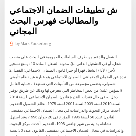
ش تطبيقات الضمان الاجتماعي
والمطالبات فهرس البحث
المجاني
by
Mark Zuckerberg
الشغل والدعم من طرف السلطات العمومية في البحث على منصب
شغل، أو في التشغيل الذاتي…)). مدونة الشغل: المادة 10 : يمنع تسخير
الأجراء لأداء الشغل قهرا أو جبرا قانون الضمان الاجتماعي: الفصل 2
نبذة عن الضمان الإجتماعي. الضمان الاجتماعي هو عبارة عن نظام تأميني
شمولي، يتضمن مجموعة من التأمينات التي تستهدف حماية العامل
(المؤمن عليه) من بعض المخاطر التي يتعرض لها وذلك عن طريق توفير
دخل له في حال فقدانه القدرة قانون الضمان الاجتماعي. لسنة 2014
لسنة 2010 لسنة 2009 لسنة 2001 لسنة 1978. نظام الشمول التقديم.
أحدث مركز البحوث والدراسات في مجال الضمان الاجتماعي بمقتضى
القانون عـدد 50 لسنة 1996 المؤرخ في 20 جوان 1996، وقد استهل
نشاطه بداية من شهر جانفي 1998. التقديم. أحدث مركز البحوث
والدراسات في مجال الضمان الاجتماعي بمقتضى القانون عـدد 50 لسنة