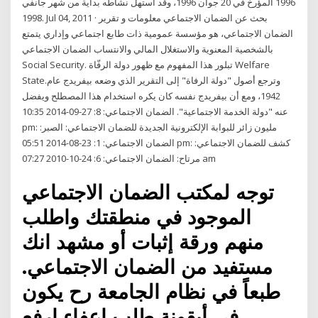
1996 المؤرخ في 20 جوان 1996، وقد استهل نشاطه بداية من شهر جانفي
1998. Jul 04, 2011 · بحث عن الضمان الاجتماعي معلومات و تقرير
الضمان الاجتماعي، هو مؤسسة عمومية ذات طابع اجتماعي وإداري يتمتع
بالشخصية المعنوية والاستغلال المالي والانتساب الضمان الاجتماعي
Social Security. تبلور هذا المفهوم مع ظهور دولة الرفّاة Welfare
State.وترجع أصول "دولة الرفاة" إلى التقرير الذي وضعه بيفريدج عام
1942، ومع أن بيفريدج نفسه كان يكره استخدام هذا المصطلح ويفضل
عنه "دولة الخدمة الاجتماعية". الضمان الاجتماعي: 8: 27-09-2014 10:35
pm: مليون زائر للبوابة الإلكترونية الجديدة للضمان الاجتماعي: الصبر:
الضمان الاجتماعي: 1: 23-08-2014 05:51 pm: كشف للضمان الاجتماعي:
مرتاح: الضمان الاجتماعي: 6: 24-10-2010 07:27 am
توجه لمكتب الضمان الاجتماعي
الموجود في منطقتك واطلب
منهم ورقة إثبات أو مشهد انك
مستفيد من الضمان الاجتماعي.
طبعاً في نظام الجامعة رح يكون
في أيقونة طلب إعفاء ارفع