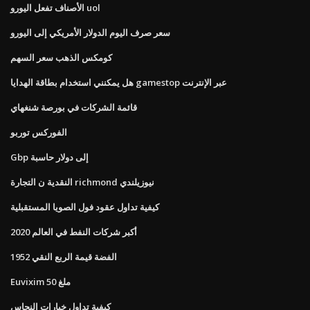
الأصناف تفعل اليورو uol
سعر صرف اليوم الدولار الأمريكي إلى اليورو
كومكس الذهب سعر السهم
هل يمكنني استخدام بطاقة الهدايا gamestop عبر الإنترنت
قائمة الشركات في بورصة شنغهاي
الفوركس توربو
Gbp إلى دولار حاسبة
النقدية ن التجارة richmond نيوزيلندي
كيفية تداول عقود فول الصويا المستقبلية
أكبر شركات النفط في العالم 2020
1952 الفضة قيمة الربع النقي
Euvixim 50 ملغ
كيفية تداول خيارات النحاس