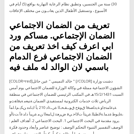
30) سنة من الجنسين، وتطبق نظام الرعاية النهارية بواقع (5) أيام في
الأسبوع ، وتستقبل الأطفال الذين يعانــون من مختلف الإعاقات
تعريف من الضمان الاجتماعي
الضمان الإجتماعي. مساكم ورد
ابي اعرف كيف اخذ تعريف من
الضمان الاجتماعي فرع الدمام
باسمي لان الوالد له ملف فيه
[COLOR=red]خالد التميمي " عين حائل " [/COLOR] دشنت وزارة
الشؤون الاجتماعية ممثلة في وكالة الوزارة للضمان الاجتماعي يوم أمس
السبت 15/2/1431هـ في المكتب الرئيسي للضمان الاجتماعي في منطقة
الرياض ثلاث خدمات الكترونية لمستفيدي الضمان ﺔﻨﻴﻌﻣ ﺔﻴﻓﺎﻘﺙو
ﺔﻴﻋﺎﻤﺘﺟاو ﺔﻳدﺎﺼﺘﻗا قﻮﻘﺡ قﻮــﻘـﺤـﻟا ةﺮــﺋاد 210 يأ كﺎﻨه ﻦﻜﻳ ﻢﻟ ﺎﻤآ
،ﺔﻠﻳﻮﻃ ةﺪﻤﻟ ﺔﻟﺎﻄﺒﻠﻟ ةﺮﻴﺜآ تﻻﺎﺣ ﻲﻓ ضﺮﻌﺘﺗ لﺎﻤﻌﻟا ﻦﻣ ةﺮﻴﺒآ داﺪﻋأ ﺖﻧﺎآو
.يرود مقدمة في البحث الاجتماعي 1. البحث الاجتماعي 2. أهداف العلم :
الوصف التفسير التنبوء التحكم الوصف : توضيح عناصر وأبعاد وحدود فكرة
أو موضوع ما أو ظاهرة كماً وكيفاً . التفسير : استخراج و