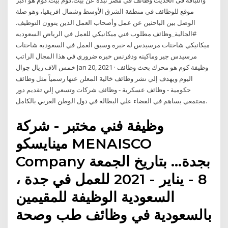
واللباقه فى الحديث وظائف في مصر نبذة عن بيت.كوم بيت.كوم هو أكبر
موقع للوظائف في منطقة الشرق الأوسط وشمال افريقيا، وهو صلة
الوصل بين الباحثين عن عمل وأصحاب العمل الذين ينوون التوظيف.
#الجالية_وظائف مطلوب فني ميكانيكي للعمل في الرياض السعوديه
ميكانيكي شاحنات مرسيدس له خبره وسبق العمل في السعوديه شاحنات
مرسيدس جير وماكينه ودفرنس خبره ضروري في هذا المجال الراتب
خمس الاف ريال جوال Jan 20, 2021 · وظيفة كوم هو محرك بحث وظائف
اليوم ويهدف إلي نشر وظائف خالية المعلن عنها رسمياً مثل وظائف
حكومية - وظائف عسكرية - وظائف شركات وتسعي إلي تقديم دور
مجتمعي يساهم في القضاء علي البطالة في دول الوطن العربي بالكامل.
وظيفة فني مختبر - شركة
مينايسكو MENAISCO
Company بجدة… بتاريخ الجمعة
8 - يناير - 2021 للعمل في جدة ،
السعودية الوظيفة للمقيمين
بالسعودية في وظائف طب وصحة