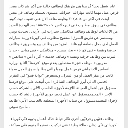
عايز شغل بجد؟ فُرصنا هي طريقك لوظائف خالية في أكبر شركات مصر.
فرص عمل مهما كانت مهاراتك، خبراتك، مستوى تعليمك وظائف في مصر.
ابحث فى اكثر من ٣٠٢٫٤٦٤ وظيفة متاحة الان على تنقيب دوت كوم.
وظائف فى سوق. مطلوب فنى فيبرجلاس . 26‏‏/5‏‏/1442 بعد الهجرة العديد
من الاعلانات لوظائف وظائف ميكانيكي سيارات في الأردن ، تحديث يومي
ومستمر عن طريق السوق المفتوح مطلوب فني كهرباء وزينة سيارات
للعمل لدى محل منطقة أبو علندا المزيد من وظائف بيع وتسويق » وظائف
حرفية وتقنية » فني كهرباء » نجار مسلح » ميكانيكي » فني مباني » حداد;
المزيد من وظائف حرفية وتقنية » وظائف خدمية » أفراد أمن » سائقين »
مدربين » موظف حجز » محصلين يقدم موقع "فرصنا" التابع لوزارة
التضامن الاجتماعي فرص عمل يوميا والتي يطلبها سوق العمل سواء
كانت من مقر العمل أو من المنزل، وتستعرض "بواية فيتو" في التقرير
الخدمي التالي أبرز الوظائف الشاغرة التي أُتيحت على موقع فرصنا
مسؤول عن أعمال الصيانة اللازمة لأجهزة الحاسب الآلي بالشركة حسب
الإجراء المعتمدمسؤول عن عمل فحص دوري للأجهزة بالشركة حسب
الإجراء المعتمدمسؤول عن صيانة الأجهزة المتعلقة بالحاسب الآلي ( طابعة
، ماسح ضوئي
وظائف فنيّين وحرفيّين أخرى نجّار خياط حدّاد أعمال يدوية فنّي كهرباء -
كهربائي فنّي دهان - طلاء وظيفة فنى تركيب - تصنيع ألمنيوم فنّي سباكة -