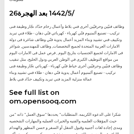
26‏‏/5‏‏/1442 بعد الهجرة
وظائف فنيّين وحرفيّين أخرى فني بلاط وأعمال رخام حدّاد نجّار وظيفة فنى
تركيب - تصنيع ألمنيوم فنّي كهرباء - كهربائي فنّي دهان - طلاء فني تبريد
وتكييف فني تشييد وبناء المزيد أعمال يدوية فنّي وظائف شاغرة فى دولة
الامارات العربية المتحدة لجميع التخصصات, وظائف للمهندسين, شواغر
فى الامارات لجميع الجنسيات بتاريخ اليوم , فرص عمل فى الامارات اليوم
من مواقع التوظيف الكبرى في الوطن العربي ودول الخليج، مثل تنقيب
وظائف فنيّين وحرفيّين أخرى خياط فنّي كهرباء - كهربائي نجّار وظيفة فنى
تركيب - تصنيع ألمنيوم أعمال يدوية فنّي دهان - طلاء فني تشييد وبناء
عمالة منزلية المزيد فني تبريد وتكييف حدّاد فني بلاط
See full list on
om.opensooq.com
شكرا على الدعوه الكريمه. المتطلبات" يحددها "سوق العمل" ذاته "من
حيث المؤهلات العلميه والفنيه والخبرات العمليه والمهارات الشخصيه
ومدى إجاده لغات أجنبيه وقبول التنقل أو السفر و حسن المظهر والهندام