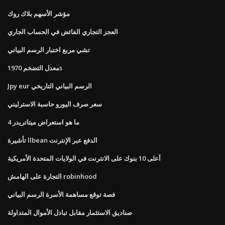
مؤشر الأسهم بلاك روك
العجز التجاري الفائض في الحساب الجاري
تشي مربع اختبار الرسم البياني
معدل التضخم 1970s
Jpy eur الرسم البياني التاريخي
سعر صرف اليورو حاسبة الاسترليني
ما هو استعراض ميتاتريدر 4
تأشيرة llbean الدفع عبر الإنترنت
أعلى 10 بنوك على الانترنت في الولايات المتحدة الأمريكية
التجارة على الهامش robinhood
فصة توقع مساهمة الأسرة الرسم البياني
صناديق الاستثمار مقابل تبادل الأموال المتداولة