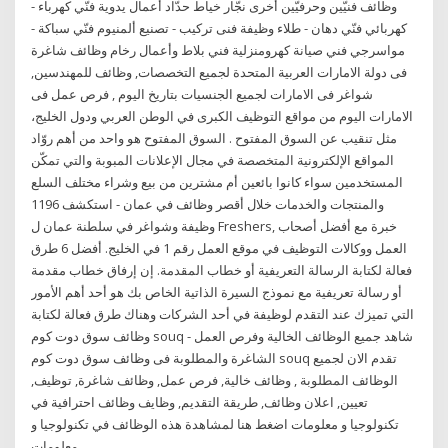
وظائف فنيّين وحرفيّين أخرى نجّار خياط حدّاد أعمال يدوية فنّي كهرباء -
كهربائي فنّي دهان - طلاء وظيفة فنى تركيب - تصنيع ألمنيوم فنّي سباكة -
مواسرجي فني صيانة كهرومنزلية فني بلاط وأعمال رخام وظائف شاغرة
فى دولة الامارات العربية المتحدة لجميع التخصصات, وظائف للمهندسين,
شواغر فى الامارات لجميع الجنسيات بتاريخ اليوم , فرص عمل فى
الامارات اليوم من مواقع التوظيف الكبرى في الوطن العربي ودول الخليج،
مثل تنقيب عن السوق المفتوح . السوق المفتوح هو واحد من أهم روّاد
المواقع الإلكترونية المتخصصة في مجال الإعلانات المبوبة والتي تمكّن
المستخدمين سواء كانوا بائعين أم مشترين من بيع وشراء مختلف السلع
والمنتجات والخدمات خلال أقصر وظائف في عمان - استكشف 1196
وظيفة وشواغر في سلطنة عمان ل Freshers, خبرة مع أفضل أصحاب
العمل ووكالات التوظيف في موقع العمل رقم 1 في الخليج. أفضل 6 طرق
فعالة لكتابة الرسالة التعريفية أو خطاب المقدمة. إن إرفاق خطاب مقدمة
أو رسالة تعريفية مع نموذج السيرة الذاتية الخاص بك هو أحد أهم الأمور
التي تميزك عند التقدم لوظيفة في أحد الشركات وهناك طرق فعالة لكتابة
وظائف سوق دوت كوم souq - شاهد جميع الوظائف الخالية وفرص العمل
الشاغرة والمطلوبة فى وظائف سوق دوت كوم souq تقدم الان لجميع
الوظائف المطلوبة , وظائف خالية, فرص عمل, وظائف شاغرة, توظيف,
تعيين, اعلان وظائف, طريقة التقديم, وظايف وظائف احترافية في
تكنولوجيا و معلومات اضغط هنا لمشاهدة هذه الوظائف في تكنولوجيا و
معلومات