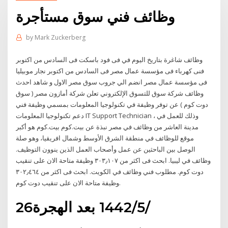
وظائف فني سوق مستأجرة
by
Mark Zuckerberg
وظائف شاغرة بتاريخ اليوم في فى فود باسكت فى السادس من اكتوبر
فنى كهرباء فى مؤسسة عمال مصر فى السادس من اكتوبر نجار موبيليا
فى مؤسسة عمال مصر انضم الي جروب سوق مصر الاول و شاهد احدث
وظائف شركة سوق للتسوق الإلكتروني تعلن شركة أمازون مصر ( سوق
دوت كوم ) عن توفر وظيفة في تكنولوجيا المعلومات بمسمي وظيفة فني
دعم تكنولوجيا المعلومات IT Support Technician ، وذلك للعمل في
مدينة العاشر من وظائف في مصر نبذة عن بيت.كوم بيت.كوم هو أكبر
موقع للوظائف في منطقة الشرق الأوسط وشمال افريقيا، وهو صلة
الوصل بين الباحثين عن عمل وأصحاب العمل الذين ينوون التوظيف.
وظائف في ليبيا. ابحث فى اكثر من ٣٠٣٫١٠٧ وظيفة متاحة الان على تنقيب
دوت كوم. مطلوب فني وظائف في الكويت. ابحث فى اكثر من ٣٠٢٫٤٦٤
وظيفة متاحة الان على تنقيب دوت كوم.
26‏‏/5‏‏/1442 بعد الهجرة