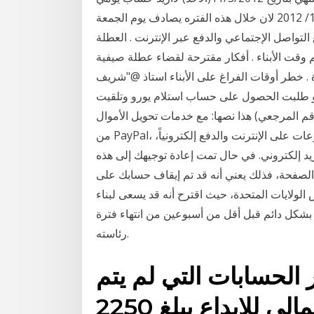
الجمعة والسبت فاريد ان يكون تاريخ انتهاء الاجازة هو15/3/ 2012 لان خلال هذه الفتره يصادف يوم الجمعة
لتواصل الإجتماعي والدفع عبر الإنترنت . العطلة
ظيم وقت الأبناء . أفكار مقترحة لقضاء عطلة صيفية
ر أوقات الفراغ على الأبناء استاذ @"شريف_Sharif_Payoneer" خدمة الدفع العالمية لا تحتوي
رو طلبت الحصول على حساب استلام يورو وتلقيت
بر البريد الإلكتروني بعنوان (201219-003989 الرقم المرجعي) هذا نصها: مع خدمات تحويل الأموال
من PayPal، يمكنك إرسال الأموال أو تحويلها بأمان وكذلك إجراء المدفوعات على الإنترنت والدفع إلكترونياً،
ريد إلكتروني. في حال تمت إعادة توجيهك إلى هذه
الصفحة، فذلك يعني أنه قد تم إيقاف حسابك على Google. معرفة السبب سجِّل الدخول إل الرئيس ترامب
لولايات المتحدة، حيث اقترح أنه قد يسعى لبناء
 بشكل دائم قبل أقل من أسبوعين من انتهاء فترة
رئاسته.
 الحسابات التي لم يتم
التحقق منها على مبلغ إجمالي للإيداع يبلغ 2250