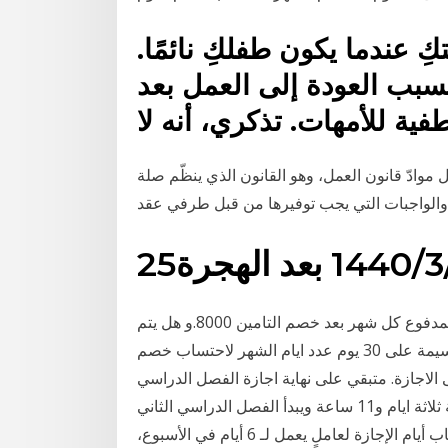
ِ عندما يكون طفلكِ نائمًا.
سبب العودة إلى العمل بعد
موادّ قانون العمل، وهو القانون الذي ينظّم صلة
والواجبات التي يجب توفيرها من قبل طرفي عقد
 الهجرة
بمعنى اذا كان اجمالي الراتب قبل خصم التامين 8400 او المدفوع كل شهر بعد خصم التامين 8000.و هل يتم
تقسيمة على 22 يوم (عدد ايام الاجازة السنوية) او يتم تقسيمة على 30 يوم عدد ايام الشهر لاحتساب خصم
م باقي على الاجازة. متبقي على نهاية اجازة الفصل الدراسي
الاول لكافة المراحل التعليمية في المملكة العربية السعودية ثلاثة ايام و11 ساعة ويبدأ الفصل الدراسي الثاني
بعد اجازة استمرت للحصول على معلومات حول حساب أيام الإجازة لعاملٍ يعمل لـ 6 أيام في الأسبوع،