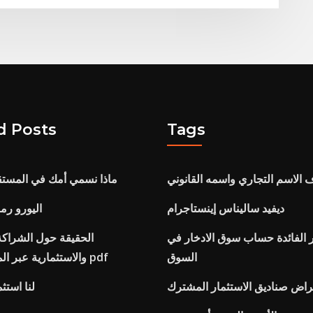
d Posts
Tags
ف الاسم التجاري واسمه القانوني
ماذا نسمي أمك في المستق
ديفيد ساليناس إينستاجرام
اليورو رم
الفائدة حساب سوق الادخار في
السوق
والاستثمارية عبر المحيط الأطلسي pdf
عراض صناديق الاستثمار المشترك
لنا استث