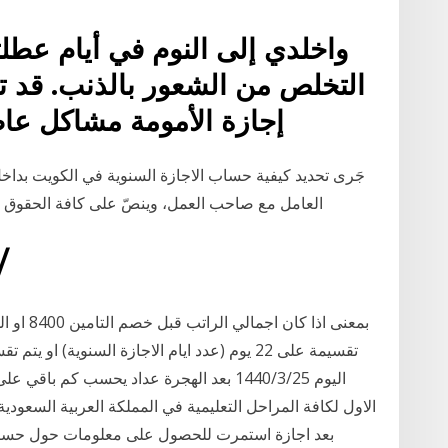
واخلدي إلى النوم في أيام عطلتك
التخلص من الشعور بالذنب. قد ت
إجازة الأمومة مشاكل عاطفية للأمهات. تذكري، أنه لا
جَرى تحديد كيفية حساب الاجازة السنوية في الكويت بداخل 
العامل مع صاحب العمل، وينصّ على كافة الحقوق 
25‏‏/3‏‏/1440 بعد
اليوم 25‏‏/3‏‏/1440 بعد الهجرة عداد يحسب ك