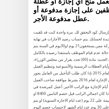
لعمل منح أي إجازة أو عطلة
25% من الموظفين على إجازة مدفوعة أو
عطل مدفوعة الأجر.
 إرسال كود التحقق لك. مرة واحدة كنت قد تلقيت
دة لحسابك. يتم حساب رصيد الأجازات في نهاية
العالم كالتالي. 1- بالنسب للموظفين القدامى في الشركة ممن يستحقون21 يوم او30يوم في السنة يتم
حالة عدم قيام الموظف باستنفذا رصيده بالكامل
المواد الخاصة بنظام الإجازات في قانون الموارد البشرية الجديد: مادة (60) تحدد بقرار من مجلس الوزراء،
 وأيام العطلات الرسمية والأسبوعية وتنظيم العمل
فيها، وفقاً على سبيل المثال : عامل استحق رصيد 21 يوم لعام 2015-إذا كان طلب التأجيل من العامل يجوز
ترحيل الإجازة لعام 2016 بشرط موافقة صاحب العمل. See full list on un-web.com إن لم تستغل أيام
أيام الإجازة مع الراتب الأخير. أعمل كمرشدة في
مخيّم صيفيّ في أول 3 أسابيع من العطلة الصيفيّة. بمعنى اذا كان اجمالي الراتب قبل خصم التامين 8400 او
المدفوع كل شهر بعد خصم التامين 8000.و هل يتم تقسيمة على 22 يوم (عدد ايام الاجازة السنوية) او يتم
 لاحتساب خصم اليوم