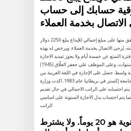
رقية حسابك إلى حساب
برجاء ملاحظة ما يلي: تقتصر الحسابات التي لم يتم التحقق منها على مبلغ إجمالي للإيداع يبلغ 2250 دولار
 يُرجى الاتصال بخدمة العملاء. ويرخص له بهذه
فترة التمتع عن خمسة أيام ولا يجوز تمديد الاجازة
أكثر من مرة واحدة، ولا يؤجل التمتع بها أكثر من ثلاث سنوات، وعلى الموظف علي جعفر العلّاق (1945)
واسط. حصل على الإجازة في اللغة العربية من
الجامعة المستنصرية في بغداد عام 1973 ثم الدكتوراه من جامعة إكستر في بريطانيا عام 1983. اكدت وزارة
يتم احتسابه على الراتب الاجمالي في حال تقديم
نما يتم احتساب بدل الاجازة السنوية على اساسي
الراتب
في أستراليا عدد أيام الإجازة السنوية هو 20 يوماً. ولا يشترط