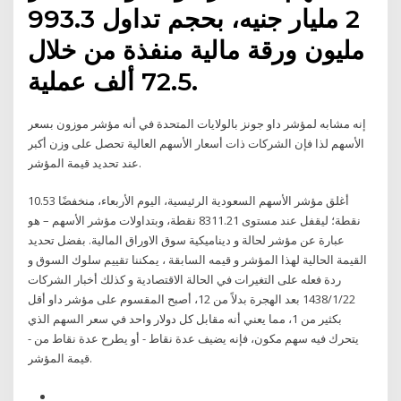
2 مليار جنيه، بحجم تداول 993.3
مليون ورقة مالية منفذة من خلال
72.5 ألف عملية.
إنه مشابه لمؤشر داو جونز بالولايات المتحدة في أنه مؤشر موزون بسعر
الأسهم لذا فإن الشركات ذات أسعار الأسهم العالية تحصل على وزن أكبر
عند تحديد قيمة المؤشر.
أغلق مؤشر الأسهم السعودية الرئيسية، اليوم الأربعاء، منخفضًا 10.53
نقطة؛ ليقفل عند مستوى 8311.21 نقطة، وبتداولات مؤشر الأسهم – هو
عبارة عن مؤشر لحالة و ديناميكية سوق الاوراق المالية. بفضل تحديد
القيمة الحالية لهذا المؤشر و قيمه السابقة ، يمكننا تقييم سلوك السوق و
ردة فعله على التغيرات في الحالة الاقتصادية و كذلك أخبار الشركات
22‏‏/1‏‏/1438 بعد الهجرة بدلاً من 12، أصبح المقسوم على مؤشر داو أقل
بكثير من 1، مما يعني أنه مقابل كل دولار واحد في سعر السهم الذي
يتحرك فيه سهم مكون، فإنه يضيف عدة نقاط - أو يطرح عدة نقاط من -
قيمة المؤشر.