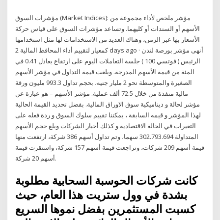
مؤشرات السوق (Market Indices): مؤشر ملخص لأداء مجموعة من
الأسهم أو السندات أو كليهما. وتساعد مؤشرات السوق على قياس حركة
الأسعار بها عبر الزمن، وهناك العديد من الاستخدامات لها مثل استخدامها
كمعيار لتقييم أداء المحافظ المالية 2 days ago · أنهى مؤشر بورصة لندن
الرئيس ( فوتسي 100 ) جلسة التعاملات اليوم على ارتفاع يعادل 0.41 في
المئة من قيمة الأسهم المدرجة. وبلغت قيمة التداول في مؤشر الأسهم
الصغيرة والمتوسطة نحو 2 مليار جنيه، بحجم تداول 993.3 مليون ورقة
مالية منفذة من خلال 72.5 ألف عملية. مؤشر الأسهم – هو عبارة عن
مؤشر لحالة و ديناميكية سوق الاوراق المالية. بفضل تحديد القيمة الحالية
لهذا المؤشر و قيمه السابقة ، يمكننا تقييم سلوك السوق و ردة فعله على
التغيرات في الحالة الاقتصادية و كذلك أخبار الشركات وبلغ حجم الأسهم
المتداولة 302.793.694 سهما، وتم تداول أسهم 386 شركة، ارتفعت منها
قيمة أسهم 209 شركات، وتراجعت قيمة أسهم 157 شركة، واستقرت قيمة
أسهم 20 شركة.
كانت شركات الحوسبة السحابية مطلوبة
بشدة في وول ستريت هذا العام، حيث
كسبت المستثمرين بفضل نموها السريع