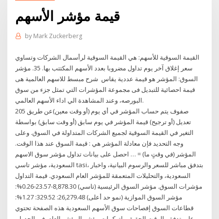
قيمة مؤشر الأسهم
by
Mark Zuckerberg
القيمة السوقية للأسهم: هي القيمة السوقية لرأسمال الشركات وتساوي
سعر إغلاق آخر يوم تداول مضروبا بعدد الأسهم المكتتب بها. 35. مؤشر
السوق: المؤشر هو قيمة عددية يقاس شرح مبسط للاسهم العالمية هى
قيمة احصائية للتبديل فى مجموعة المؤشرات التي تمثل جزء من سوق
البورصه، وعند المشاهدة الي اداء الأسهم العالمي.
205 صفوف يتم حساب المؤشر في أي يوم (أو وقت معين)عن طريق
تعديل (أو ترجيح) قيمة المؤشر في يوم سابق (أو وقت سابق) بواسطة
التغير في القيمة السوقية لجميع الشركات المتداولة في السوق. وعلى
وجه التحديد فإن معادلة المؤشر هي : قيمة السوق عند هذا الوقت.
المؤشر (في وقتٍ ما) = … احصل على بيانات تداول مؤشر سوق الاسهم
السعودية، مؤشر تاسي tasi، بتدفق مباشر للسعر والرسوم البيانية، واخبار
السعودية، والتحليلات المتعمقة للمؤشر العام السعودي. قيمة التداول
مؤشرات السوق. مؤشر السوق الرئيسية (تاسي) 8,878.30-23.57-0.26%:
مؤشر السوق الموازية (نمو حد أعلى) 26,279.48: 329.52: 1.27%:
قطاعات السوق إفصاحات سوق الأسهم السعودية هذه الصفحة تحتوي
على تدفق بالوقت الحقيقي لتركيبات مؤشر المؤشر العام. في الجدول,