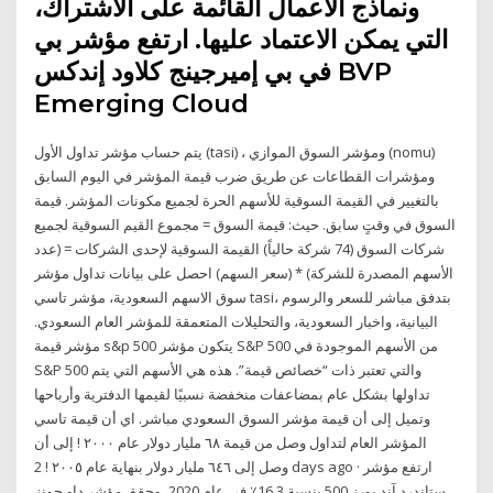
ونماذج الأعمال القائمة على الاشتراك،
التي يمكن الاعتماد عليها. ارتفع مؤشر بي
في بي إميرجينج كلاود إندكس BVP
Emerging Cloud
يتم حساب مؤشر تداول الأول (tasi) ، ومؤشر السوق الموازي (nomu)
ومؤشرات القطاعات عن طريق ضرب قيمة المؤشر في اليوم السابق
بالتغيير في القيمة السوقية للأسهم الحرة لجميع مكونات المؤشر. قيمة
السوق في وقتٍ سابق. حيث: قيمة السوق = مجموع القيم السوقية لجميع
شركات السوق (74 شركة حالياً) القيمة السوقية لإحدى الشركات = (عدد
الأسهم المصدرة للشركة) * (سعر السهم) احصل على بيانات تداول مؤشر
سوق الاسهم السعودية، مؤشر تاسي tasi، بتدفق مباشر للسعر والرسوم
البيانية، واخبار السعودية، والتحليلات المتعمقة للمؤشر العام السعودي.
مؤشر قيمة s&p 500 يتكون مؤشر S&P 500 من الأسهم الموجودة في
S&P 500 والتي تعتبر ذات “خصائص قيمة”. هذه هي الأسهم التي يتم
تداولها بشكل عام بمضاعفات منخفضة نسبيًا لقيمها الدفترية وأرباحها
وتميل إلى أن قيمة مؤشر السوق السعودي مباشر. اي أن قيمة تاسي
المؤشر العام لتداول وصل من قيمة ٦٨ مليار دولار عام ٢٠٠٠ ! إلى أن
وصل إلى ٦٤٦ مليار دولار بنهاية عام ٢٠٠٥ ! 2 days ago · ارتفع مؤشر
ستاندرد آند بورز 500 بنسبة 16.3٪ في عام 2020، وحقق مؤشر داو جونز