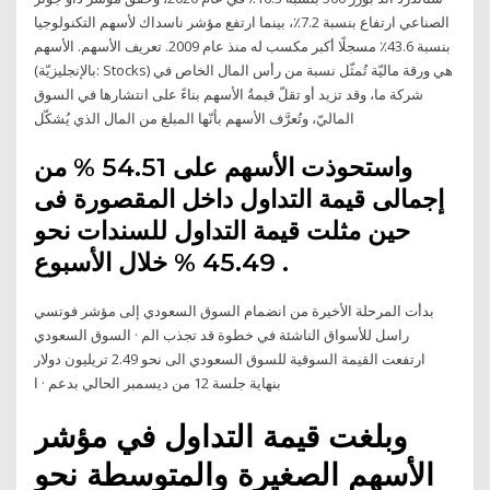
الصناعي ارتفاع بنسبة 7.2٪، بينما ارتفع مؤشر ناسداك لأسهم التكنولوجيا
بنسبة 43.6٪ مسجلًا أكبر مكسب له منذ عام 2009. تعريف الأسهم. الأسهم
(بالإنجليزيّة: Stocks) هي ورقة ماليّة تُمثّل نسبة من رأس المال الخاص في
شركة ما، وقد تزيد أو تقلّ قيمةُ الأسهم بناءً على انتشارها في السوق
الماليّ، وتُعرَّف الأسهم بأنّها المبلغ من المال الذي يُشكّل
واستحوذت الأسهم على 54.51 % من
إجمالى قيمة التداول داخل المقصورة فى
حين مثلت قيمة التداول للسندات نحو
45.49 % خلال الأسبوع .
بدأت المرحلة الأخيرة من انضمام السوق السعودي إلى مؤشر فوتسي
راسل للأسواق الناشئة في خطوة قد تجذب الم · السوق السعودي
ارتفعت القيمة السوقية للسوق السعودي الى نحو 2.49 تريليون دولار
بنهاية جلسة 12 من ديسمبر الحالي بدعم · ا
وبلغت قيمة التداول في مؤشر
الأسهم الصغيرة والمتوسطة نحو