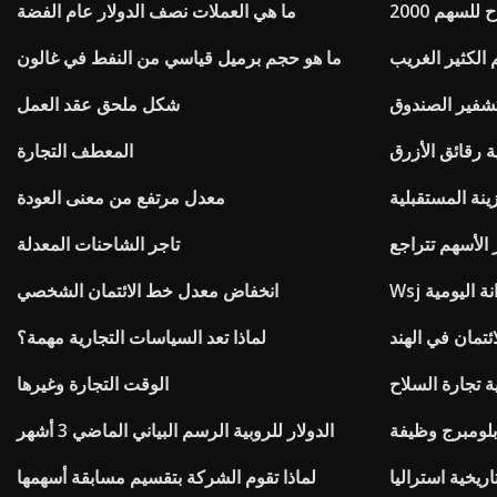
لسهم 2000
ما هي العملات نصف الدولار عام الفضة
الكثير الغريب
ما هو حجم برميل قياسي من النفط في غالون
شفير الصندوق
شكل ملحق عقد العمل
ة رقائق الأزرق
المعطف التجارة
نة المستقبلية
معدل مرتفع من معنى العودة
 الأسهم تتراجع
تاجر الشاحنات المعدلة
انة اليومية
انخفاض معدل خط الائتمان الشخصي
ئتمان في الهند
لماذا تعد السياسات التجارية مهمة؟
 تجارة السلاح
الوقت التجارة وغيرها
بلومبرج وظيفة
الدولار للروبية الرسم البياني الماضي 3 أشهر
ريخية استراليا
لماذا تقوم الشركة بتقسيم مسابقة أسهمها