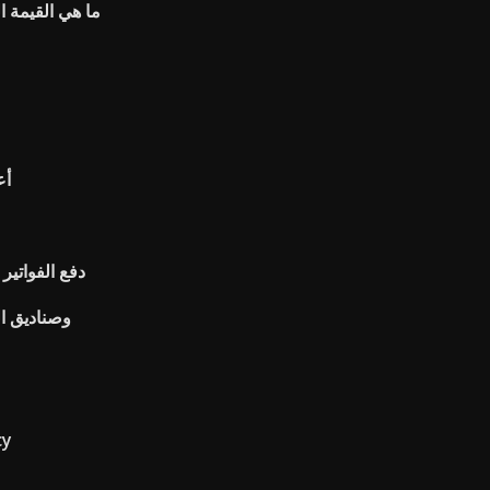
ما هي القيمة ا
أع
Bmo harris bank دفع ا
وصناديق ا
آفا