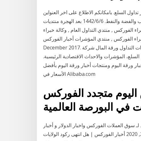
 تداول السلع. بامكانكم الاطلاع على اخر العنواين
والمستجدات ادناه او زيارة صفحة السلع المختلفة كالذهب والفضة والنفط. 6‏‏/6‏‏/1442 بعد الهجرة منتديات
 الفوركس , منتدي التداول العام , وكالة خبراء
ركس , منتدي المؤشرات أخبار الفوركس Fès-Meknès Sunday, 3
December 2017. خيارات التداول ورقة المال شركة iforex تقدم لك اخر الاخبار المالية من السوق. أقرأ
لسلع، المؤشرات والاحداث الاقتصادية الرئيسية.
ار ورقة اليوم ومنتجات أخبار ورقة اليوم بأفضل
الأسعار في Alibaba.com
فوركس اليوم متجدد الفوركس
ت في البورصة العالمية
 لـ سوق العملات الفوركس واخبار الدولار و أخبار
الفوركس اليوم | تعافي الاقتصاد الصيني سبتمبر 24, 2020 أخبار الفوركس | هل انتهى ركود الولايات