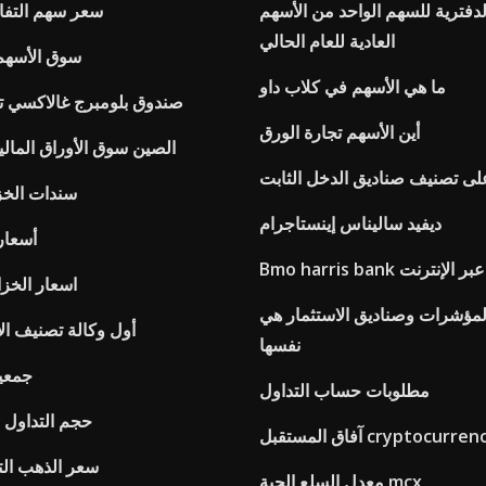
لدفترية للسهم الواحد من الأسهم
سعر سهم التفاح ل
العادية للعام الحالي
سوق الأسهم 
ما هي الأسهم في كلاب داو
صندوق بلومبرج غالاكسي ت
أين الأسهم تجارة الورق
الصين سوق الأوراق المالي
لى تصنيف صناديق الدخل الثابت
سندات الخزي
ديفيد ساليناس إينستاجرام
أسعار
لفواتير عبر الإنترنت
Wsj اسعار الخز
لمؤشرات وصناديق الاستثمار هي
أول وكالة تصنيف الا
نفسها
جمعية
مطلوبات حساب التداول
حجم التداول 
ق المستقبل cryptocurrency
سعر الذهب التا
معدل السلع الحية mcx