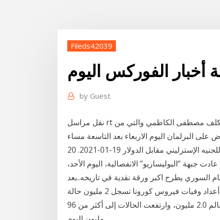
Fileds42039
 أخبار الفوركس اليوم
by
Guest
نقل مراسل rt ورقة تحمل أسماء التشكيلة الوزراية لرئيس الوزراء المكلف مصطفى الكاظمي والتي من
اخبار الفوركس. تحديث منتصف اليوم للجنيه الإسترليني مقابل الدولار 19-01-2021. 20 hours ago · تهديد
دت جبهة “البوليساريو” الانفصالية، اليوم الأحد،
ام السوري يطرح اكبر ورقة نقدية في تاريخه..بعد
انهيارات متتالية لليرة السورية|اخبار سوريا اليوماخبار أعداد وفيات فيروس كورونا تسجل 2 مليون حالة
عالميًا! تجاوز عدد وفيات كوفيد -19 في جميع أنحاء العالم 2.0 مليون، وارتفعت الحالات إلى أكثر من 96
مليون اليوم…