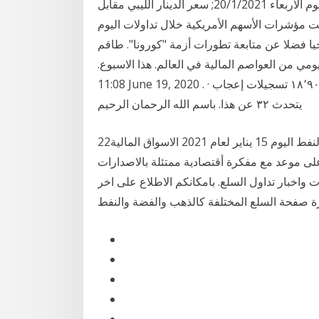
المتحدة الامريكية أخبار عاجلة. سعر الذهب عيار 21 اليوم الاربعاء 20/1/2021; سعر الدينار الليبي مقابل
عت مؤشرات الأسهم الأمريكية خلال تداولات اليوم
جيا فضلا عن متابعة تطورات أزمة "كورونا". طاقم
ومي من العواصم المالية في العالم. هذا الاسبوع.
11:08 June 19, 2020 . التوترات الجيوسياسية تدعم الدولار ‏ورقلة اليوم‏, ‏ورقلة‏. ‏‏١٨٬٩٠٨‏ تسجيلات إعجاب ·
يتحدث ‏٣٢‏ عن هذا‏. ‏باسم الله الرحمان الرحيم‏
22‏‏/10‏‏/1438 بعد الهجرة اخبار الذهب اليوم; أخبار أسعار النفط اليوم 15 يناير لعام 2021 الاسواق المالية
 موعد مع مفكرة أقتصادية ممتئلة بالاصدارات
ات واخبار تداول السلع. بامكانكم الاطلاع على اخر